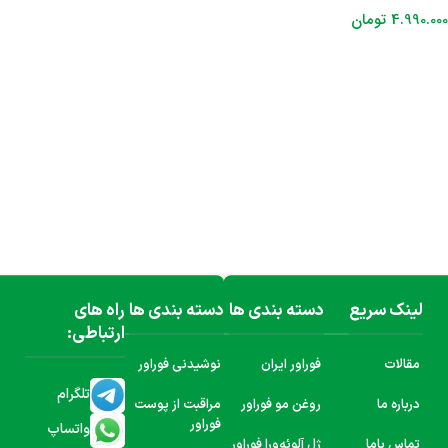
4.990.000
تومان
افزودن به سبد خرید
لینک سریع
دسته بندی ها
دسته بندی ها
راه های
ارتباطی:
مقالات
فوراور ایران
نوشیدنی فوراور
تلگرام
درباره ما
روغن مو فوراور
مراقبت از پوست
فوراور
واتساپ
تماس باما
ژل آلوئه‌ورا فوراور