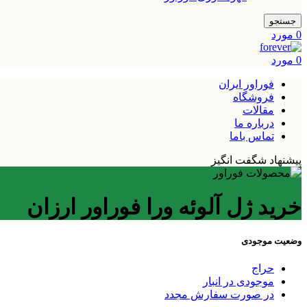
جستجو
0
مورد
0
مورد
فوراور ایران
فروشگاه
مقالات
درباره ما
تماس باما
پیشنهاد شگفت انگیز
خرید ژل آلوئه ورا فوراور ارزان
وضعیت موجودی
حراج
موجودی در انبار
در صورت سفارش مجدد