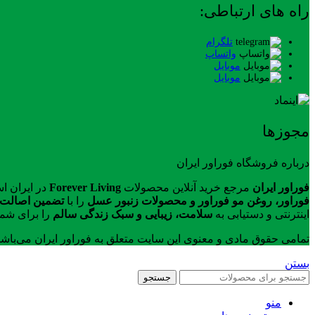
راه های ارتباطی:
تلگرام
واتساپ
موبایل
موبایل
مجوزها
درباره فروشگاه فوراور ایران
فوراور ایران
مرجع خرید آنلاین محصولات
Forever Living
در ایران ا
فوراور، روغن مو فوراور و محصولات زنبور عسل
را با
تضمین اصالت ک
اینترنتی و دستیابی به
سلامت، زیبایی و سبک زندگی سالم
را برای شما
تمامی حقوق مادی و معنوی این سایت متعلق به فوراور ایران می‌باش
بستن
جستجو
منو