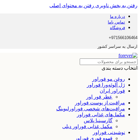
رفتن به بخش ناوبری
رفتن به محتوای اصلی
درباره ما
تماس باما
فروشگاه
971566106464+
ارسال به سراسر کشور
انتخاب دسته بندی
روغن مو فوراور
ژل آلوئه‌ورا فوراور
فوراور ایران
عطر فور اور
مراقبت از پوست فوراور
مراقبت‌های شخصی فوراورلیوینگ
مکمل‌های غذایی فوراور
گارسینیا پلاس
مکمل غذایی فوراور دیلی
نوشیدنی فوراور
قهوه فوری فوراور