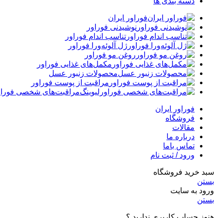
دسته بندی ها
فوراور ایران
نوشیدنی فوراور
تناسب اندام فوراور
ژل آلوئه‌ورا فوراور
روغن مو فوراور
مکمل‌های غذایی فوراور
محصولات زنبور عسل
مراقبت از پوست فوراور
مراقبت‌های شخصی فوراو
فوراور ایران
فروشگاه
مقالات
درباره ما
تماس باما
ورود / ثبت نام
سبد خرید فروشگاه
بستن
ورود به سایت
بستن
هنوز حساب کاربری ندارید ؟