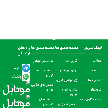
لینک سریع
دسته بندی ها
دسته بندی ها
راه های
ارتباطی:
مقالات
فوراور ایران
نوشیدنی فوراور
تلگرام
درباره ما
روغن مو فوراور
مراقبت از پوست
فوراور
واتساپ
تماس باما
ژل آلوئه‌ورا فوراور
مکمل‌های غذایی
موبایل
فروشگاه
تناسب اندام
فوراور
فوراور
حساب کاربری من
مراقبت‌های
موبایل
محصولات زنبور
شخصی