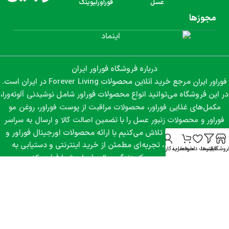
عسل
فوراورلیوینگ
مجوزها
درباره فروشگاه فوراور ایران
فوراور ایران
Forever Living
مرجع خرید آنلاین محصولات
در ایران است.
نوشیدنی آلوئه‌ورا،
در این فروشگاه می‌توانید انواع محصولات فوراور شامل
مکمل‌های غذایی فوراور، محصولات مراقبت از پوست فوراور، روغن مو
فوراور و محصولات زنبور عسل
تضمین اصالت کالا و ارسال به سراسر
را با
کشور
تهیه کنید. ما تلاش می‌کنیم با ارائه محصولات اورجینال فوراور و
مشاوره تخصصی، تجربه‌ای مطمئن از خرید اینترنتی و دستیابی به
روشگاه
فیلترها
لیست دلخواه
سبد خرید
حساب کاربری من
سلامت، زیبایی و سبک زندگی سالم
را برای شما فراهم کنیم.
تمامی حقوق مادی و معنوی این سایت متعلق به فوراور ایران می‌باشد.
طراحی و سئو شده توسط وب سیتی