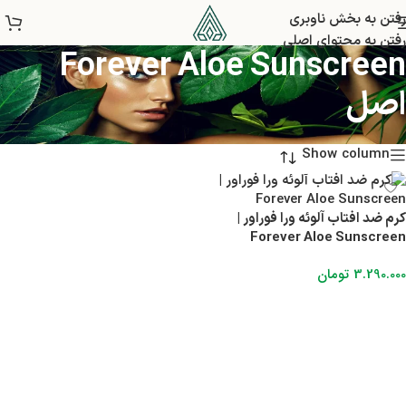
خرید و فروش ضد آفتاب
رفتن به بخش ناوبری
رفتن به محتوای اصلی
Forever Aloe Sunscreen
اصل
Show column
کرم ضد افتاب آلوئه ورا فوراور |
Forever Aloe Sunscreen
3.290.000
تومان
افزودن به سبد خرید