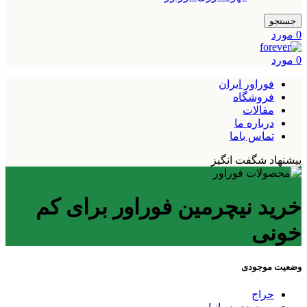
جستجو
0
مورد
0
مورد
فوراور ایران
فروشگاه
مقالات
درباره ما
تماس باما
پیشنهاد شگفت انگیز
خرید نیچرمین فوراور برای کم
خونی
وضعیت موجودی
حراج