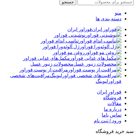
جستجو
منو
دسته بندی ها
فوراور ایران
نوشیدنی فوراور
تناسب اندام فوراور
ژل آلوئه‌ورا فوراور
روغن مو فوراور
مکمل‌های غذایی فوراور
محصولات زنبور عسل
مراقبت از پوست فوراور
مراقبت‌های شخصی
فوراورلیوینگ
فوراور ایران
فروشگاه
مقالات
درباره ما
تماس باما
ورود / ثبت نام
سبد خرید فروشگاه