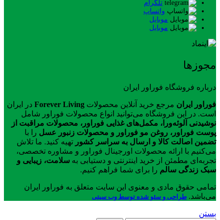
تلگرام
واتساپ
موبایل
موبایل
مجوزها
درباره فروشگاه فوراور ایران
فوراور ایران
مرجع خرید آنلاین محصولات
Forever Living
در ایران
است. در این فروشگاه می‌توانید انواع محصولات فوراور شامل
نوشیدنی آلوئه‌ورا، مکمل‌های غذایی فوراور، محصولات مراقبت از
پوست فوراور، روغن مو فوراور و محصولات زنبور عسل
را با
تضمین اصالت کالا و ارسال به سراسر کشور
تهیه کنید. ما تلاش
می‌کنیم با ارائه محصولات اورجینال فوراور و مشاوره تخصصی،
تجربه‌ای مطمئن از خرید اینترنتی و دستیابی به
سلامت، زیبایی و
سبک زندگی سالم
را برای شما فراهم کنیم.
تمامی حقوق مادی و معنوی این سایت متعلق به فوراور ایران
می‌باشد.
طراحی و سئو شده توسط وب سیتی
بستن