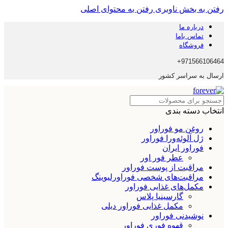
رفتن به بخش ناوبری
رفتن به محتوای اصلی
درباره ما
تماس باما
فروشگاه
971566106464+
ارسال به سراسر کشور
انتخاب دسته بندی
روغن مو فوراور
ژل آلوئه‌ورا فوراور
فوراور ایران
عطر فور اور
مراقبت از پوست فوراور
مراقبت‌های شخصی فوراورلیوینگ
مکمل‌های غذایی فوراور
گارسینیا پلاس
مکمل غذایی فوراور دیلی
نوشیدنی فوراور
قهوه فوری فوراور