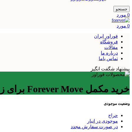
جستجو
0
مورد
0
مورد
فوراور ایران
فروشگاه
مقالات
درباره ما
تماس باما
پیشنهاد شگفت انگیز
خرید مکمل Forever Move برای زانو درد
وضعیت موجودی
حراج
موجودی در انبار
در صورت سفارش مجدد