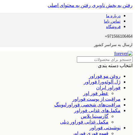
رفتن به بخش ناوبری
رفتن به محتوای اصلی
درباره ما
تماس باما
فروشگاه
971566106464+
ارسال به سراسر کشور
انتخاب دسته بندی
روغن مو فوراور
ژل آلوئه‌ورا فوراور
فوراور ایران
عطر فور اور
مراقبت از پوست فوراور
مراقبت‌های شخصی فوراورلیوینگ
مکمل‌های غذایی فوراور
گارسینیا پلاس
مکمل غذایی فوراور دیلی
نوشیدنی فوراور
قهوه فوری فوراور