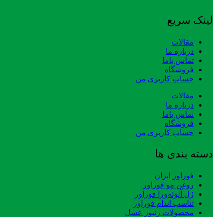
لینک سریع
مقالات
درباره ما
تماس باما
فروشگاه
حساب کاربری من
مقالات
درباره ما
تماس باما
فروشگاه
حساب کاربری من
دسته بندی ها
فوراور ایران
روغن مو فوراور
ژل آلوئه‌ورا فوراور
تناسب اندام فوراور
محصولات زنبور عسل