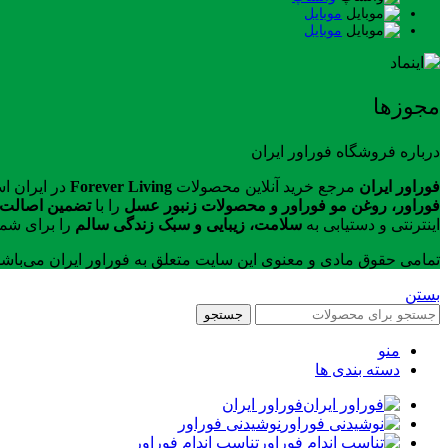
موبایل
موبایل
مجوزها
درباره فروشگاه فوراور ایران
فوراور ایران
مرجع خرید آنلاین محصولات
Forever Living
در ایران ا
فوراور، روغن مو فوراور و محصولات زنبور عسل
را با
تضمین اصالت ک
اینترنتی و دستیابی به
سلامت، زیبایی و سبک زندگی سالم
را برای شما
تمامی حقوق مادی و معنوی این سایت متعلق به فوراور ایران می‌باش
بستن
جستجو
منو
دسته بندی ها
فوراور ایران
نوشیدنی فوراور
تناسب اندام فوراور