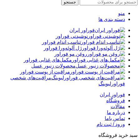
جستجو
منو
دسته بندی ها
فوراور ایران
نوشیدنی فوراور
تناسب اندام فوراور
ژل آلوئه‌ورا فوراور
روغن مو فوراور
مکمل‌های غذایی فوراور
محصولات زنبور عسل
مراقبت از پوست فوراور
مراقبت‌های شخصی
فوراورلیوینگ
فوراور ایران
فروشگاه
مقالات
درباره ما
تماس باما
ورود / ثبت نام
سبد خرید فروشگاه