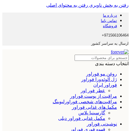
رفتن به بخش ناوبری
رفتن به محتوای اصلی
درباره ما
تماس باما
فروشگاه
971566106464+
ارسال به سراسر کشور
انتخاب دسته بندی
روغن مو فوراور
ژل آلوئه‌ورا فوراور
فوراور ایران
عطر فور اور
مراقبت از پوست فوراور
مراقبت‌های شخصی فوراورلیوینگ
مکمل‌های غذایی فوراور
گارسینیا پلاس
مکمل غذایی فوراور دیلی
نوشیدنی فوراور
قهوه فوری فوراور