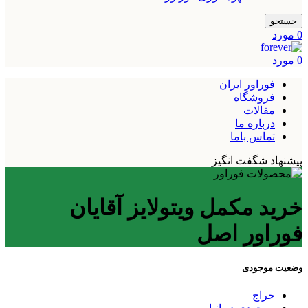
جستجو
0
مورد
0
مورد
فوراور ایران
فروشگاه
مقالات
درباره ما
تماس باما
پیشنهاد شگفت انگیز
خرید مکمل ویتولایز آقایان
فوراور اصل
وضعیت موجودی
حراج