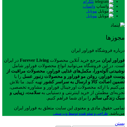
تلگرام
واتساپ
موبایل
موبایل
مجوزها
درباره فروشگاه فوراور ایران
فوراور ایران
مرجع خرید آنلاین محصولات
Forever Living
در ایران
است. در این فروشگاه می‌توانید انواع محصولات فوراور شامل
نوشیدنی آلوئه‌ورا، مکمل‌های غذایی فوراور، محصولات مراقبت از
پوست فوراور، روغن مو فوراور و محصولات زنبور عسل
را با
تضمین اصالت کالا و ارسال به سراسر کشور
تهیه کنید. ما تلاش
می‌کنیم با ارائه محصولات اورجینال فوراور و مشاوره تخصصی،
تجربه‌ای مطمئن از خرید اینترنتی و دستیابی به
سلامت، زیبایی و
سبک زندگی سالم
را برای شما فراهم کنیم.
تمامی حقوق مادی و معنوی این سایت متعلق به فوراور ایران
می‌باشد.
طراحی و سئو شده توسط وب سیتی
بستن