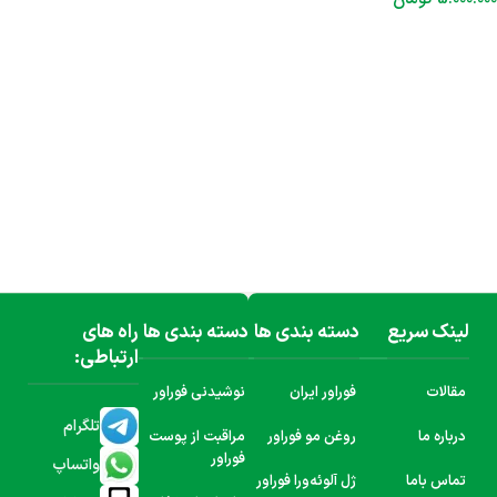
افزودن به سبد خرید
لینک سریع
دسته بندی ها
دسته بندی ها
راه های
ارتباطی:
مقالات
فوراور ایران
نوشیدنی فوراور
تلگرام
درباره ما
روغن مو فوراور
مراقبت از پوست
فوراور
واتساپ
تماس باما
ژل آلوئه‌ورا فوراور