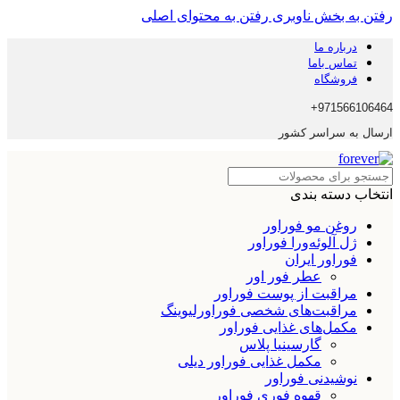
رفتن به بخش ناوبری
رفتن به محتوای اصلی
درباره ما
تماس باما
فروشگاه
971566106464+
ارسال به سراسر کشور
انتخاب دسته بندی
روغن مو فوراور
ژل آلوئه‌ورا فوراور
فوراور ایران
عطر فور اور
مراقبت از پوست فوراور
مراقبت‌های شخصی فوراورلیوینگ
مکمل‌های غذایی فوراور
گارسینیا پلاس
مکمل غذایی فوراور دیلی
نوشیدنی فوراور
قهوه فوری فوراور