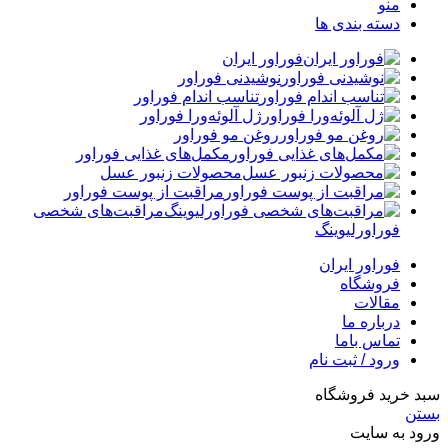
منو
دسته بندی ها
فوراور ایران
نوشیدنی فوراور
تناسب اندام فوراور
ژل آلوئه‌ورا فوراور
روغن مو فوراور
مکمل‌های غذایی فوراور
محصولات زنبور عسل
مراقبت از پوست فوراور
مراقبت‌های شخصی
فوراورلیوینگ
فوراور ایران
فروشگاه
مقالات
درباره ما
تماس باما
ورود / ثبت نام
سبد خرید فروشگاه
بستن
ورود به سایت