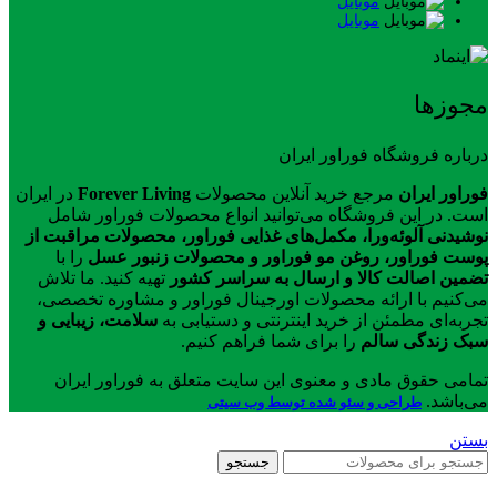
موبایل
موبایل
مجوزها
درباره فروشگاه فوراور ایران
فوراور ایران
مرجع خرید آنلاین محصولات
Forever Living
در ایران
است. در این فروشگاه می‌توانید انواع محصولات فوراور شامل
نوشیدنی آلوئه‌ورا، مکمل‌های غذایی فوراور، محصولات مراقبت از
پوست فوراور، روغن مو فوراور و محصولات زنبور عسل
را با
تضمین اصالت کالا و ارسال به سراسر کشور
تهیه کنید. ما تلاش
می‌کنیم با ارائه محصولات اورجینال فوراور و مشاوره تخصصی،
تجربه‌ای مطمئن از خرید اینترنتی و دستیابی به
سلامت، زیبایی و
سبک زندگی سالم
را برای شما فراهم کنیم.
تمامی حقوق مادی و معنوی این سایت متعلق به فوراور ایران
می‌باشد.
طراحی و سئو شده توسط وب سیتی
بستن
جستجو