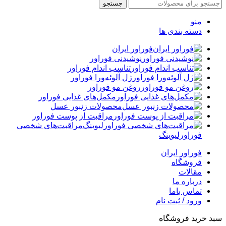
جستجو
منو
دسته بندی ها
فوراور ایران
نوشیدنی فوراور
تناسب اندام فوراور
ژل آلوئه‌ورا فوراور
روغن مو فوراور
مکمل‌های غذایی فوراور
محصولات زنبور عسل
مراقبت از پوست فوراور
مراقبت‌های شخصی
فوراورلیوینگ
فوراور ایران
فروشگاه
مقالات
درباره ما
تماس باما
ورود / ثبت نام
سبد خرید فروشگاه