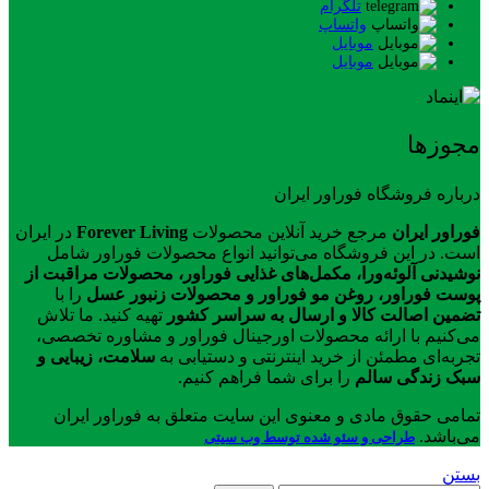
تلگرام
واتساپ
موبایل
موبایل
مجوزها
درباره فروشگاه فوراور ایران
فوراور ایران
مرجع خرید آنلاین محصولات
Forever Living
در ایران
است. در این فروشگاه می‌توانید انواع محصولات فوراور شامل
نوشیدنی آلوئه‌ورا، مکمل‌های غذایی فوراور، محصولات مراقبت از
پوست فوراور، روغن مو فوراور و محصولات زنبور عسل
را با
تضمین اصالت کالا و ارسال به سراسر کشور
تهیه کنید. ما تلاش
می‌کنیم با ارائه محصولات اورجینال فوراور و مشاوره تخصصی،
تجربه‌ای مطمئن از خرید اینترنتی و دستیابی به
سلامت، زیبایی و
سبک زندگی سالم
را برای شما فراهم کنیم.
تمامی حقوق مادی و معنوی این سایت متعلق به فوراور ایران
می‌باشد.
طراحی و سئو شده توسط وب سیتی
بستن