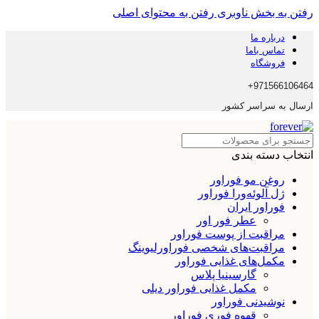
رفتن به بخش ناوبری
رفتن به محتوای اصلی
درباره ما
تماس باما
فروشگاه
971566106464+
ارسال به سراسر کشور
انتخاب دسته بندی
روغن مو فوراور
ژل آلوئه‌ورا فوراور
فوراور ایران
عطر فور اور
مراقبت از پوست فوراور
مراقبت‌های شخصی فوراورلیوینگ
مکمل‌های غذایی فوراور
گارسینیا پلاس
مکمل غذایی فوراور دیلی
نوشیدنی فوراور
قهوه فوری فوراور