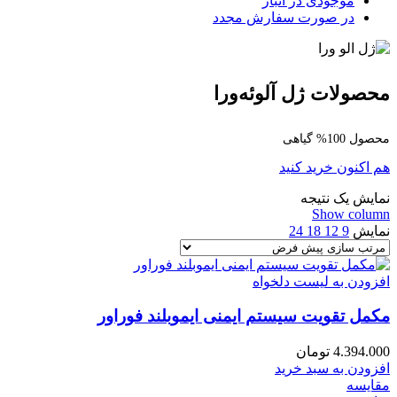
موجودی در انبار
در صورت سفارش مجدد
محصولات ژل آلوئه‌ورا
محصول 100% گیاهی
هم اکنون خرید کنید
نمایش یک نتیجه
Show column
نمایش
9
12
18
24
افزودن به لیست دلخواه
مکمل تقویت سیستم ایمنی ایموبلند فوراور
4.394.000
تومان
افزودن به سبد خرید
مقایسه