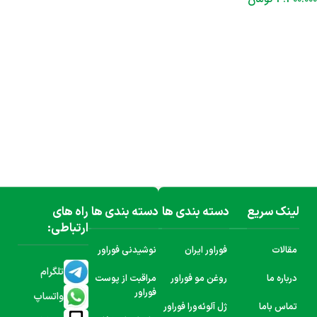
افزودن به سبد خرید
لینک سریع
دسته بندی ها
دسته بندی ها
راه های
ارتباطی:
مقالات
فوراور ایران
نوشیدنی فوراور
تلگرام
درباره ما
روغن مو فوراور
مراقبت از پوست
فوراور
واتساپ
تماس باما
ژل آلوئه‌ورا فوراور