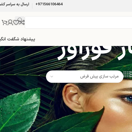
971566106464+
ارسال به سراسر کشو
 فوراور
پیشنهاد شگفت انگی