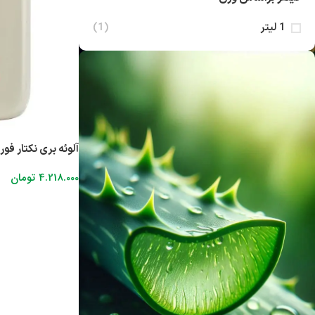
1 لیتر
(1)
آلوئه برى نكتار فورا
4.218.000
تومان