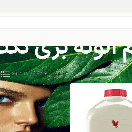
لوئه بری نکتار
نمایش
9
12
18
24