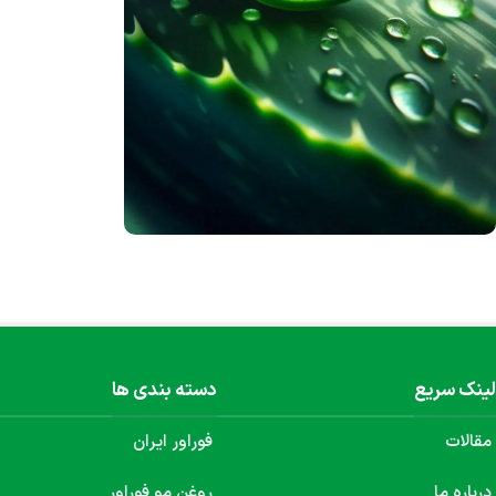
محصولات ژل آلوئه‌ورا
محصول 100% گیاهی
هم اکنون خرید کنید
لینک سریع
دسته بندی ها
مقالات
فوراور ایران
درباره ما
روغن مو فوراور