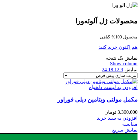
محصولات ژل آلوئه‌ورا
محصول 100% گیاهی
هم اکنون خرید کنید
نمایش یک نتیجه
Show column
نمایش
9
12
18
24
افزودن به لیست دلخواه
مکمل مولتی ویتامین دیلی فوراور
3.300.000
تومان
افزودن به سبد خرید
مقایسه
نمایش سریع