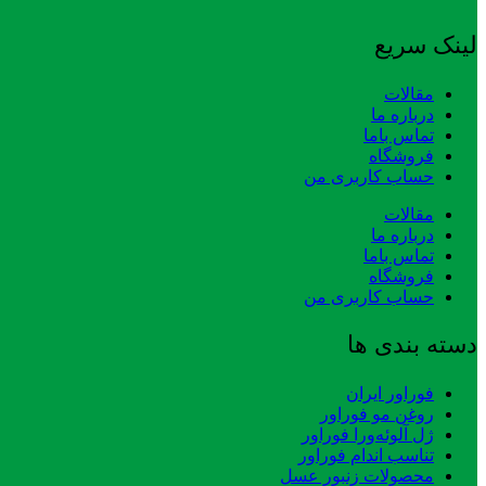
لینک سریع
مقالات
درباره ما
تماس باما
فروشگاه
حساب کاربری من
مقالات
درباره ما
تماس باما
فروشگاه
حساب کاربری من
دسته بندی ها
فوراور ایران
روغن مو فوراور
ژل آلوئه‌ورا فوراور
تناسب اندام فوراور
محصولات زنبور عسل