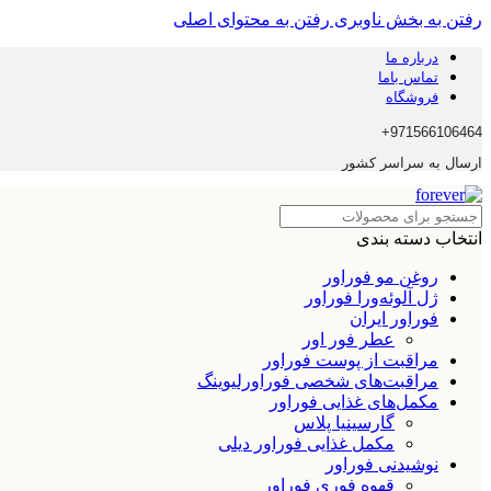
رفتن به بخش ناوبری
رفتن به محتوای اصلی
درباره ما
تماس باما
فروشگاه
971566106464+
ارسال به سراسر کشور
انتخاب دسته بندی
روغن مو فوراور
ژل آلوئه‌ورا فوراور
فوراور ایران
عطر فور اور
مراقبت از پوست فوراور
مراقبت‌های شخصی فوراورلیوینگ
مکمل‌های غذایی فوراور
گارسینیا پلاس
مکمل غذایی فوراور دیلی
نوشیدنی فوراور
قهوه فوری فوراور