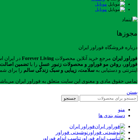
موبایل
موبایل
مجوزها
درباره فروشگاه فوراور ایران
فوراور ایران
مرجع خرید آنلاین محصولات
Forever Living
در ایران ا
فوراور، روغن مو فوراور و محصولات زنبور عسل
را با
تضمین اصالت ک
اینترنتی و دستیابی به
سلامت، زیبایی و سبک زندگی سالم
را برای شما
تمامی حقوق مادی و معنوی این سایت متعلق به فوراور ایران می‌باش
بستن
جستجو
منو
دسته بندی ها
فوراور ایران
نوشیدنی فوراور
تناسب اندام فوراور