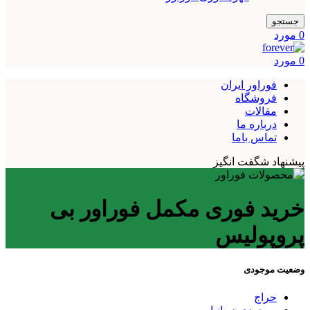
جستجو
0
مورد
0
مورد
فوراور ایران
فروشگاه
مقالات
درباره ما
تماس باما
پیشنهاد شگفت انگیز
خرید فوری مکمل فوراور بی
پروپولیس
وضعیت موجودی
حراج