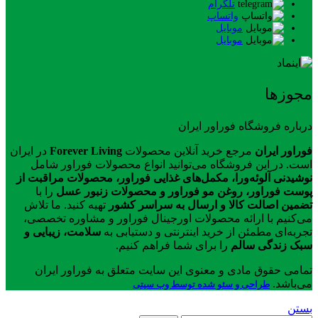
تلگرام
واتساپ
موبایل
موبایل
مجوزها
درباره فروشگاه فوراور ایران
فوراور ایران
مرجع خرید آنلاین محصولات
Forever Living
در ایران
است. در این فروشگاه می‌توانید انواع محصولات فوراور شامل
نوشیدنی آلوئه‌ورا، مکمل‌های غذایی فوراور، محصولات مراقبت از
پوست فوراور، روغن مو فوراور و محصولات زنبور عسل
را با
تضمین اصالت کالا و ارسال به سراسر کشور
تهیه کنید. ما تلاش
می‌کنیم با ارائه محصولات اورجینال فوراور و مشاوره تخصصی،
تجربه‌ای مطمئن از خرید اینترنتی و دستیابی به
سلامت، زیبایی و
سبک زندگی سالم
را برای شما فراهم کنیم.
تمامی حقوق مادی و معنوی این سایت متعلق به فوراور ایران
می‌باشد.
طراحی و سئو شده توسط وب سیتی
بستن