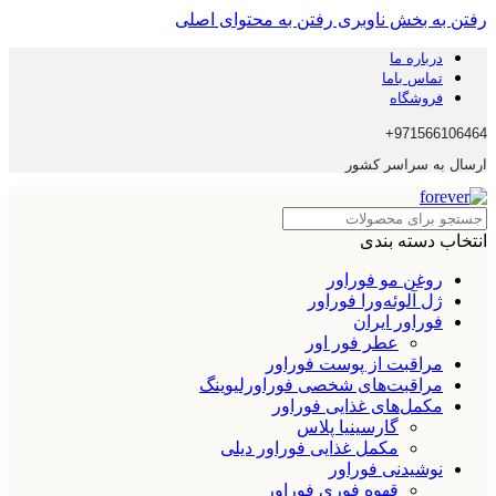
رفتن به بخش ناوبری
رفتن به محتوای اصلی
درباره ما
تماس باما
فروشگاه
971566106464+
ارسال به سراسر کشور
انتخاب دسته بندی
روغن مو فوراور
ژل آلوئه‌ورا فوراور
فوراور ایران
عطر فور اور
مراقبت از پوست فوراور
مراقبت‌های شخصی فوراورلیوینگ
مکمل‌های غذایی فوراور
گارسینیا پلاس
مکمل غذایی فوراور دیلی
نوشیدنی فوراور
قهوه فوری فوراور