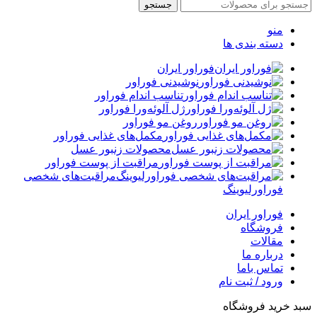
جستجو
منو
دسته بندی ها
فوراور ایران
نوشیدنی فوراور
تناسب اندام فوراور
ژل آلوئه‌ورا فوراور
روغن مو فوراور
مکمل‌های غذایی فوراور
محصولات زنبور عسل
مراقبت از پوست فوراور
مراقبت‌های شخصی
فوراورلیوینگ
فوراور ایران
فروشگاه
مقالات
درباره ما
تماس باما
ورود / ثبت نام
سبد خرید فروشگاه