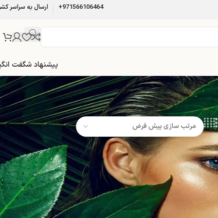
971566106464+
ارسال به سراسر کشو
پیشنهاد شگفت انگی