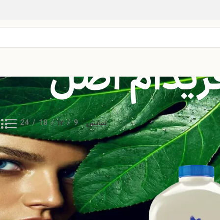
فریدام اصل
نمایش
9
12
18
24