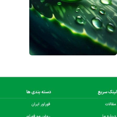
محصولات ژل آلوئه‌ورا
محصول 100% گیاهی
هم اکنون خرید کنید
لینک سریع
دسته بندی ها
مقالات
فوراور ایران
درباره ما
روغن مو فوراور