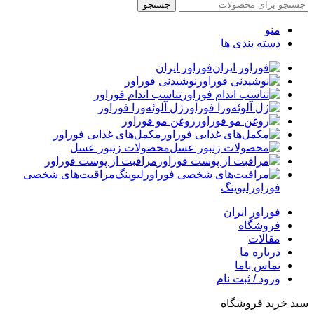
جستجو
منو
دسته بندی ها
فوراور ایران
نوشیدنی فوراور
تناسب اندام فوراور
ژل آلوئه‌ورا فوراور
روغن مو فوراور
مکمل‌های غذایی فوراور
محصولات زنبور عسل
مراقبت از پوست فوراور
مراقبت‌های شخصی
فوراورلیوینگ
فوراور ایران
فروشگاه
مقالات
درباره ما
تماس باما
ورود / ثبت نام
سبد خرید فروشگاه