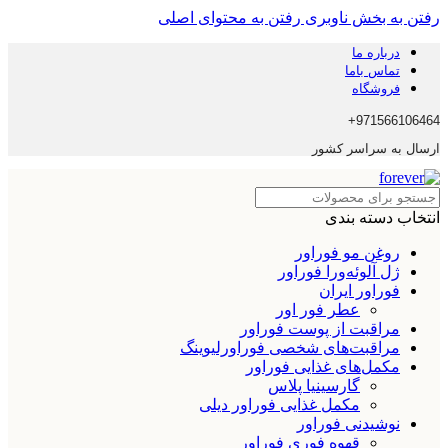
رفتن به بخش ناوبری
رفتن به محتوای اصلی
درباره ما
تماس باما
فروشگاه
971566106464+
ارسال به سراسر کشور
انتخاب دسته بندی
روغن مو فوراور
ژل آلوئه‌ورا فوراور
فوراور ایران
عطر فور اور
مراقبت از پوست فوراور
مراقبت‌های شخصی فوراورلیوینگ
مکمل‌های غذایی فوراور
گارسینیا پلاس
مکمل غذایی فوراور دیلی
نوشیدنی فوراور
قهوه فوری فوراور