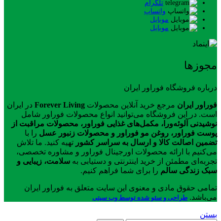
تلگرام
واتساپ
موبایل
موبایل
مجوزها
درباره فروشگاه فوراور ایران
فوراور ایران
مرجع خرید آنلاین محصولات
Forever Living
در ایران
است. در این فروشگاه می‌توانید انواع محصولات فوراور شامل
نوشیدنی آلوئه‌ورا، مکمل‌های غذایی فوراور، محصولات مراقبت از
پوست فوراور، روغن مو فوراور و محصولات زنبور عسل
را با
تضمین اصالت کالا و ارسال به سراسر کشور
تهیه کنید. ما تلاش
می‌کنیم با ارائه محصولات اورجینال فوراور و مشاوره تخصصی،
تجربه‌ای مطمئن از خرید اینترنتی و دستیابی به
سلامت، زیبایی و
سبک زندگی سالم
را برای شما فراهم کنیم.
تمامی حقوق مادی و معنوی این سایت متعلق به فوراور ایران
می‌باشد.
طراحی و سئو شده توسط وب سیتی
بستن