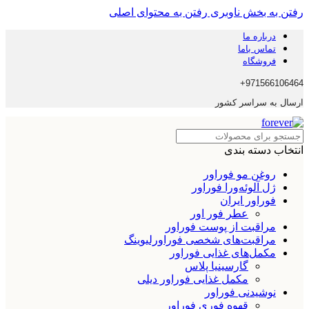
رفتن به بخش ناوبری
رفتن به محتوای اصلی
درباره ما
تماس باما
فروشگاه
971566106464+
ارسال به سراسر کشور
انتخاب دسته بندی
روغن مو فوراور
ژل آلوئه‌ورا فوراور
فوراور ایران
عطر فور اور
مراقبت از پوست فوراور
مراقبت‌های شخصی فوراورلیوینگ
مکمل‌های غذایی فوراور
گارسینیا پلاس
مکمل غذایی فوراور دیلی
نوشیدنی فوراور
قهوه فوری فوراور