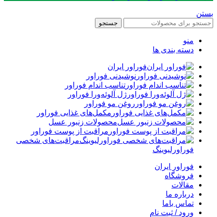
بستن
جستجو
منو
دسته بندی ها
فوراور ایران
نوشیدنی فوراور
تناسب اندام فوراور
ژل آلوئه‌ورا فوراور
روغن مو فوراور
مکمل‌های غذایی فوراور
محصولات زنبور عسل
مراقبت از پوست فوراور
مراقبت‌های شخصی
فوراورلیوینگ
فوراور ایران
فروشگاه
مقالات
درباره ما
تماس باما
ورود / ثبت نام