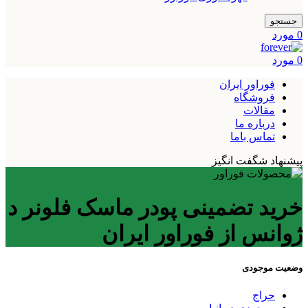
جستجو
0
مورد
0
مورد
فوراور ایران
فروشگاه
مقالات
درباره ما
تماس باما
پیشنهاد شگفت انگیز
خرید تضمینی پودر ماسک فلونر د
ژوانس از فوراور ایران
وضعیت موجودی
حراج