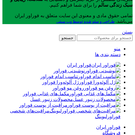
سبک زندگی سالم
را برای شما فراهم کنیم.
تمامی حقوق مادی و معنوی این سایت متعلق به فوراور ایران
می‌باشد.
طراحی و سئو شده توسط وب سیتی
بستن
جستجو
منو
دسته بندی ها
فوراور ایران
نوشیدنی فوراور
تناسب اندام فوراور
ژل آلوئه‌ورا فوراور
روغن مو فوراور
مکمل‌های غذایی فوراور
محصولات زنبور عسل
مراقبت از پوست فوراور
مراقبت‌های شخصی
فوراورلیوینگ
فوراور ایران
فروشگاه