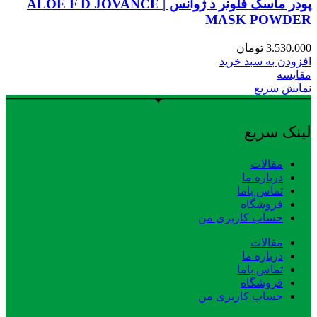
پودر ماسک فلونر د ژوانس | ALOE F D JOVANCE
MASK POWDER
3.530.000
تومان
افزودن به سبد خرید
مقایسه
نمایش سریع
لینک سریع
مقالات
درباره ما
تماس باما
فروشگاه
حساب کاربری من
مقالات
درباره ما
تماس باما
فروشگاه
حساب کاربری من