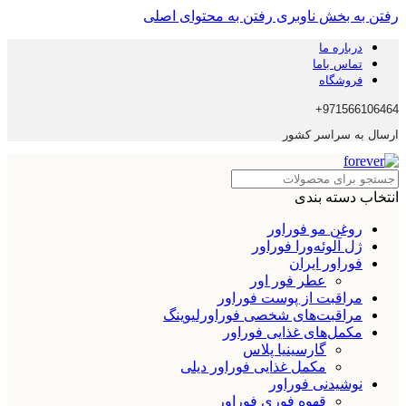
رفتن به بخش ناوبری
رفتن به محتوای اصلی
درباره ما
تماس باما
فروشگاه
971566106464+
ارسال به سراسر کشور
انتخاب دسته بندی
روغن مو فوراور
ژل آلوئه‌ورا فوراور
فوراور ایران
عطر فور اور
مراقبت از پوست فوراور
مراقبت‌های شخصی فوراورلیوینگ
مکمل‌های غذایی فوراور
گارسینیا پلاس
مکمل غذایی فوراور دیلی
نوشیدنی فوراور
قهوه فوری فوراور