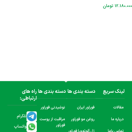
12.180.000
تومان
افزودن به سبد خرید
لینک سریع
دسته بندی ها
دسته بندی ها
راه های
ارتباطی:
مقالات
فوراور ایران
نوشیدنی فوراور
تلگرام
درباره ما
روغن مو فوراور
مراقبت از پوست
فوراور
واتساپ
تماس باما
ژل آلوئه‌ورا فوراور