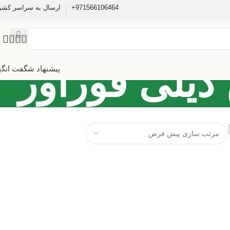
971566106464+
ارسال به سراسر کشو
 دیلی فوراور
پیشنهاد شگفت انگی