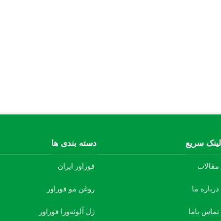
محصولات ژل آلوئه‌ورا
محصول 100% گیاهی
هم اکنون خرید کنید
لینک سریع
دسته بندی ها
مقالات
فوراور ایران
درباره ما
روغن مو فوراور
تماس باما
ژل آلوئه‌ورا فوراور