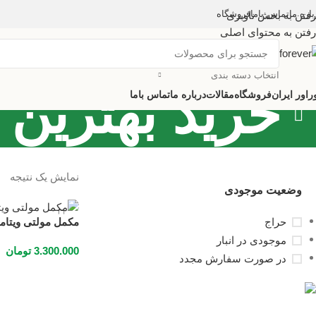
باره ما
تماس باما
فروشگاه
رفتن به بخش ناوبری
رفتن به محتوای اصلی
انتخاب دسته بندی
خرید بهترین 
راور ایران
فروشگاه
مقالات
درباره ما
تماس باما
نمایش یک نتیجه
وضعیت موجودی
مکمل مولتی ویتامی
حراج
موجودی در انبار
3.300.000
تومان
در صورت سفارش مجدد