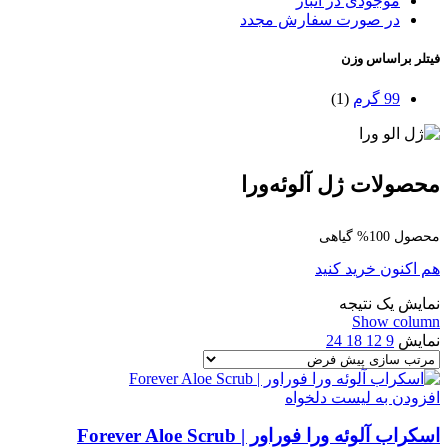
موجودی در انبار
در صورت سفارش مجدد
فیتلر براساس وزن
99 گرم
(1)
محصولات ژل آلوئه‌ورا
محصول 100% گیاهی
هم اکنون خرید کنید
نمایش یک نتیجه
Show column
نمایش
9
12
18
24
افزودن به لیست دلخواه
اسکراب آلوئه ورا فوراور | Forever Aloe Scrub