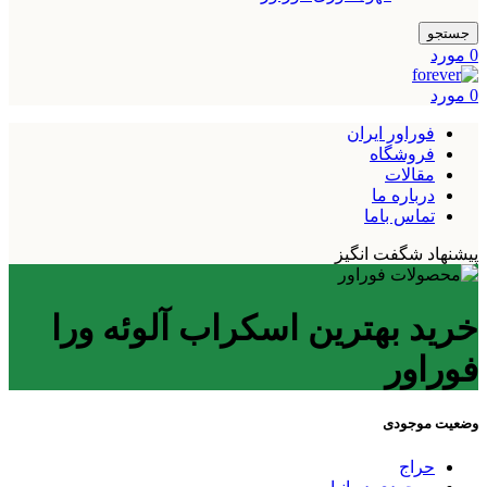
جستجو
0
مورد
0
مورد
فوراور ایران
فروشگاه
مقالات
درباره ما
تماس باما
پیشنهاد شگفت انگیز
خرید بهترین اسکراب آلوئه ورا
فوراور
وضعیت موجودی
حراج