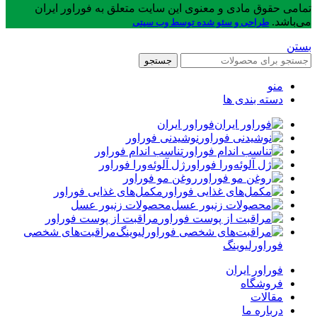
تمامی حقوق مادی و معنوی این سایت متعلق به فوراور ایران
می‌باشد.
طراحی و سئو شده توسط وب سیتی
بستن
جستجو
منو
دسته بندی ها
فوراور ایران
نوشیدنی فوراور
تناسب اندام فوراور
ژل آلوئه‌ورا فوراور
روغن مو فوراور
مکمل‌های غذایی فوراور
محصولات زنبور عسل
مراقبت از پوست فوراور
مراقبت‌های شخصی
فوراورلیوینگ
فوراور ایران
فروشگاه
مقالات
درباره ما