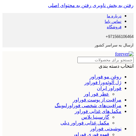
رفتن به بخش ناوبری
رفتن به محتوای اصلی
درباره ما
تماس باما
فروشگاه
971566106464+
ارسال به سراسر کشور
انتخاب دسته بندی
روغن مو فوراور
ژل آلوئه‌ورا فوراور
فوراور ایران
عطر فور اور
مراقبت از پوست فوراور
مراقبت‌های شخصی فوراورلیوینگ
مکمل‌های غذایی فوراور
گارسینیا پلاس
مکمل غذایی فوراور دیلی
نوشیدنی فوراور
قهوه فوری فوراور