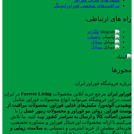
مراقبت‌های شخصی فوراورلیوینگ
راه های ارتباطی:
تلگرام
واتساپ
موبایل
موبایل
مجوزها
درباره فروشگاه فوراور ایران
فوراور ایران
مرجع خرید آنلاین محصولات
Forever Living
در ایران
است. در این فروشگاه می‌توانید انواع محصولات فوراور شامل
نوشیدنی آلوئه‌ورا، مکمل‌های غذایی فوراور، محصولات مراقبت از
پوست فوراور، روغن مو فوراور و محصولات زنبور عسل
را با
تضمین اصالت کالا و ارسال به سراسر کشور
تهیه کنید. ما تلاش
می‌کنیم با ارائه محصولات اورجینال فوراور و مشاوره تخصصی،
تجربه‌ای مطمئن از خرید اینترنتی و دستیابی به
سلامت، زیبایی و
سبک زندگی سالم
را برای شما فراهم کنیم.