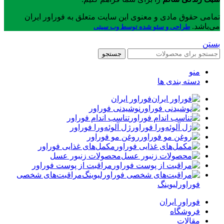
تمامی حقوق مادی و معنوی این سایت متعلق به فوراور ایران
می‌باشد.
طراحی و سئو شده توسط وب سیتی
بستن
جستجو
منو
دسته بندی ها
فوراور ایران
نوشیدنی فوراور
تناسب اندام فوراور
ژل آلوئه‌ورا فوراور
روغن مو فوراور
مکمل‌های غذایی فوراور
محصولات زنبور عسل
مراقبت از پوست فوراور
مراقبت‌های شخصی
فوراورلیوینگ
فوراور ایران
فروشگاه
مقالات