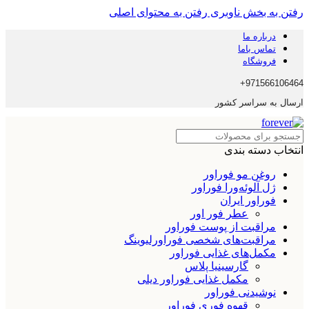
رفتن به بخش ناوبری
رفتن به محتوای اصلی
درباره ما
تماس باما
فروشگاه
971566106464+
ارسال به سراسر کشور
انتخاب دسته بندی
روغن مو فوراور
ژل آلوئه‌ورا فوراور
فوراور ایران
عطر فور اور
مراقبت از پوست فوراور
مراقبت‌های شخصی فوراورلیوینگ
مکمل‌های غذایی فوراور
گارسینیا پلاس
مکمل غذایی فوراور دیلی
نوشیدنی فوراور
قهوه فوری فوراور