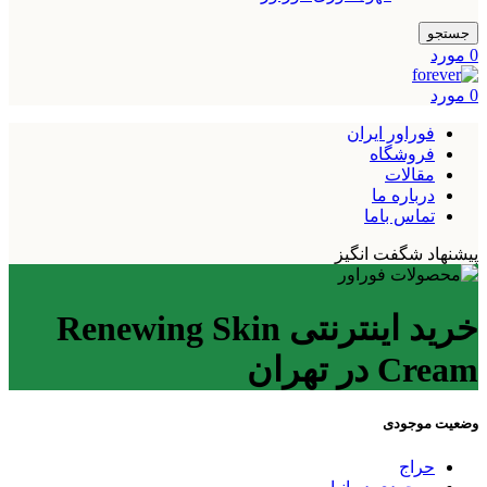
جستجو
0
مورد
0
مورد
فوراور ایران
فروشگاه
مقالات
درباره ما
تماس باما
پیشنهاد شگفت انگیز
خرید اینترنتی Renewing Skin
Cream در تهران
وضعیت موجودی
حراج