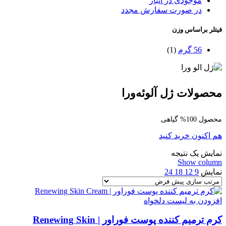
موجودی در انبار
در صورت سفارش مجدد
فیتلر براساس وزن
56 گرم
(1)
محصولات ژل آلوئه‌ورا
محصول 100% گیاهی
هم اکنون خرید کنید
نمایش یک نتیجه
Show column
نمایش
9
12
18
24
افزودن به لیست دلخواه
کرم ترمیم کننده پوست فوراور | Renewing Skin