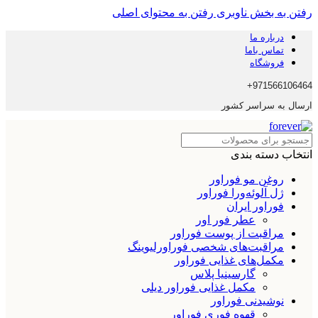
رفتن به بخش ناوبری
رفتن به محتوای اصلی
درباره ما
تماس باما
فروشگاه
971566106464+
ارسال به سراسر کشور
انتخاب دسته بندی
روغن مو فوراور
ژل آلوئه‌ورا فوراور
فوراور ایران
عطر فور اور
مراقبت از پوست فوراور
مراقبت‌های شخصی فوراورلیوینگ
مکمل‌های غذایی فوراور
گارسینیا پلاس
مکمل غذایی فوراور دیلی
نوشیدنی فوراور
قهوه فوری فوراور