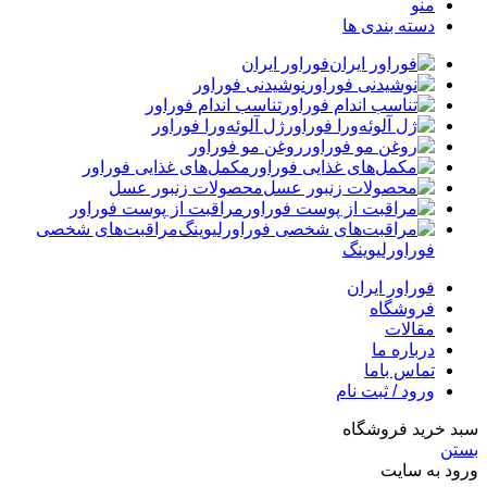
منو
دسته بندی ها
فوراور ایران
نوشیدنی فوراور
تناسب اندام فوراور
ژل آلوئه‌ورا فوراور
روغن مو فوراور
مکمل‌های غذایی فوراور
محصولات زنبور عسل
مراقبت از پوست فوراور
مراقبت‌های شخصی
فوراورلیوینگ
فوراور ایران
فروشگاه
مقالات
درباره ما
تماس باما
ورود / ثبت نام
سبد خرید فروشگاه
بستن
ورود به سایت