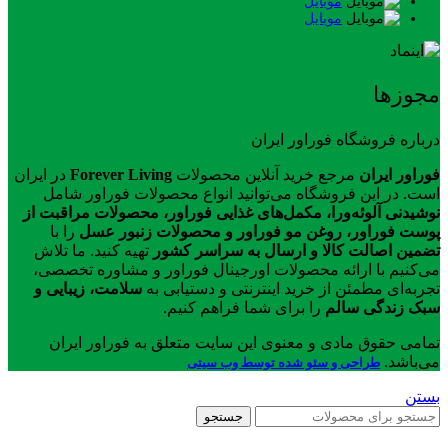
موبایل
موبایل
مجوزها
درباره فروشگاه فوراور ایران
فوراور ایران
مرجع خرید آنلاین محصولات
Forever Living
در ایران
است. در این فروشگاه می‌توانید انواع محصولات فوراور شامل
نوشیدنی آلوئه‌ورا، مکمل‌های غذایی فوراور، محصولات مراقبت از
پوست فوراور، روغن مو فوراور و محصولات زنبور عسل
را با
تضمین اصالت کالا و ارسال به سراسر کشور
تهیه کنید. ما تلاش
می‌کنیم با ارائه محصولات اورجینال فوراور و مشاوره تخصصی،
تجربه‌ای مطمئن از خرید اینترنتی و دستیابی به
سلامت، زیبایی و
سبک زندگی سالم
را برای شما فراهم کنیم.
تمامی حقوق مادی و معنوی این سایت متعلق به فوراور ایران
می‌باشد.
طراحی و سئو شده توسط وب سیتی
بستن
جستجو