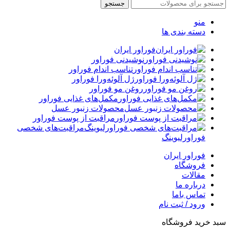
جستجو
منو
دسته بندی ها
فوراور ایران
نوشیدنی فوراور
تناسب اندام فوراور
ژل آلوئه‌ورا فوراور
روغن مو فوراور
مکمل‌های غذایی فوراور
محصولات زنبور عسل
مراقبت از پوست فوراور
مراقبت‌های شخصی
فوراورلیوینگ
فوراور ایران
فروشگاه
مقالات
درباره ما
تماس باما
ورود / ثبت نام
سبد خرید فروشگاه