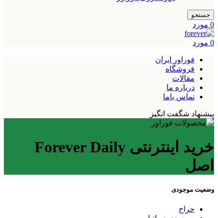
جستجو
0
مورد
0
مورد
فوراور ایران
فروشگاه
مقالات
درباره ما
تماس باما
پیشنهاد شگفت انگیز
خرید اینترنتی Forever Daily
اصل
وضعیت موجودی
حراج