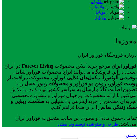
تلگرام
واتساپ
موبایل
موبایل
مجوزها
درباره فروشگاه فوراور ایران
فوراور ایران
مرجع خرید آنلاین محصولات
Forever Living
در ایران
است. در این فروشگاه می‌توانید انواع محصولات فوراور شامل
نوشیدنی آلوئه‌ورا، مکمل‌های غذایی فوراور، محصولات مراقبت از
پوست فوراور، روغن مو فوراور و محصولات زنبور عسل
را با
تضمین اصالت کالا و ارسال به سراسر کشور
تهیه کنید. ما تلاش
می‌کنیم با ارائه محصولات اورجینال فوراور و مشاوره تخصصی،
تجربه‌ای مطمئن از خرید اینترنتی و دستیابی به
سلامت، زیبایی و
سبک زندگی سالم
را برای شما فراهم کنیم.
تمامی حقوق مادی و معنوی این سایت متعلق به فوراور ایران
می‌باشد.
طراحی و سئو شده توسط وب سیتی
بستن