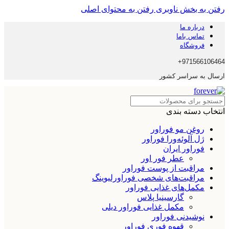
رفتن به بخش ناوبری
رفتن به محتوای اصلی
درباره ما
تماس باما
فروشگاه
971566106464+
ارسال به سراسر کشور
انتخاب دسته بندی
روغن مو فوراور
ژل آلوئه‌ورا فوراور
فوراور ایران
عطر فور اور
مراقبت از پوست فوراور
مراقبت‌های شخصی فوراورلیوینگ
مکمل‌های غذایی فوراور
گارسینیا پلاس
مکمل غذایی فوراور دیلی
نوشیدنی فوراور
قهوه فوری فوراور