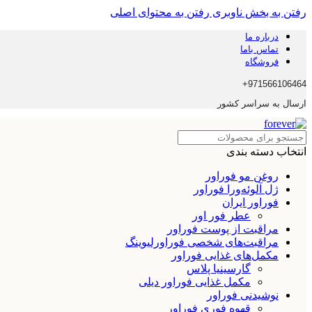
رفتن به بخش ناوبری
رفتن به محتوای اصلی
درباره ما
تماس باما
فروشگاه
971566106464+
ارسال به سراسر کشور
انتخاب دسته بندی
روغن مو فوراور
ژل آلوئه‌ورا فوراور
فوراور ایران
عطر فور اور
مراقبت از پوست فوراور
مراقبت‌های شخصی فوراورلیوینگ
مکمل‌های غذایی فوراور
گارسینیا پلاس
مکمل غذایی فوراور دیلی
نوشیدنی فوراور
قهوه فوری فوراور