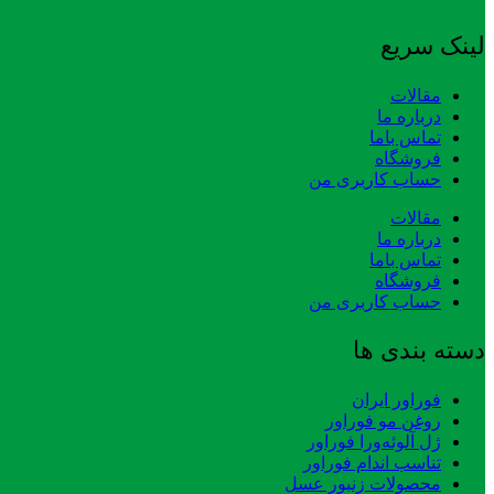
لینک سریع
مقالات
درباره ما
تماس باما
فروشگاه
حساب کاربری من
مقالات
درباره ما
تماس باما
فروشگاه
حساب کاربری من
دسته بندی ها
فوراور ایران
روغن مو فوراور
ژل آلوئه‌ورا فوراور
تناسب اندام فوراور
محصولات زنبور عسل