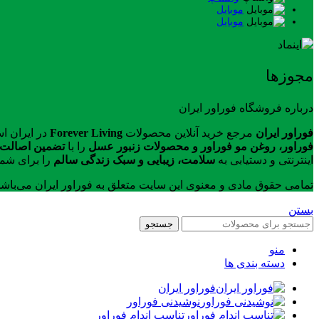
موبایل
موبایل
مجوزها
درباره فروشگاه فوراور ایران
فوراور ایران
مرجع خرید آنلاین محصولات
Forever Living
در ایران ا
فوراور، روغن مو فوراور و محصولات زنبور عسل
را با
تضمین اصالت ک
اینترنتی و دستیابی به
سلامت، زیبایی و سبک زندگی سالم
را برای شما
تمامی حقوق مادی و معنوی این سایت متعلق به فوراور ایران می‌باش
بستن
جستجو
منو
دسته بندی ها
فوراور ایران
نوشیدنی فوراور
تناسب اندام فوراور