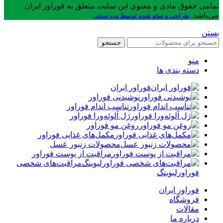
تمامی حقوق مادی و معنوی این سایت متعلق به فوراور ایران
می‌باشد.
طراحی و سئو شده توسط وب سیتی
بستن
جستجو
منو
دسته بندی ها
فوراور ایران
نوشیدنی فوراور
تناسب اندام فوراور
ژل آلوئه‌ورا فوراور
روغن مو فوراور
مکمل‌های غذایی فوراور
محصولات زنبور عسل
مراقبت از پوست فوراور
مراقبت‌های شخصی
فوراورلیوینگ
فوراور ایران
فروشگاه
مقالات
درباره ما