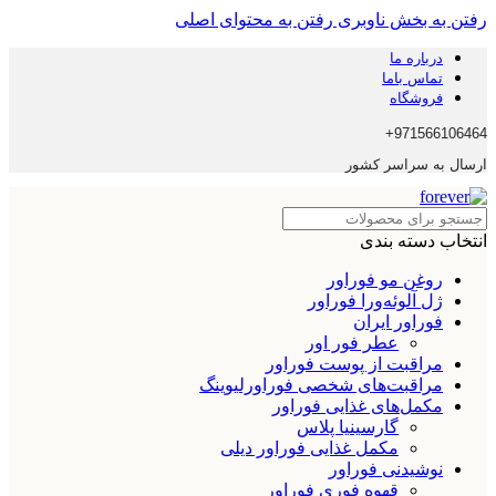
رفتن به بخش ناوبری
رفتن به محتوای اصلی
درباره ما
تماس باما
فروشگاه
971566106464+
ارسال به سراسر کشور
انتخاب دسته بندی
روغن مو فوراور
ژل آلوئه‌ورا فوراور
فوراور ایران
عطر فور اور
مراقبت از پوست فوراور
مراقبت‌های شخصی فوراورلیوینگ
مکمل‌های غذایی فوراور
گارسینیا پلاس
مکمل غذایی فوراور دیلی
نوشیدنی فوراور
قهوه فوری فوراور