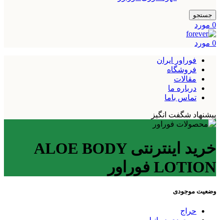
جستجو
0
مورد
0
مورد
فوراور ایران
فروشگاه
مقالات
درباره ما
تماس باما
پیشنهاد شگفت انگیز
خرید اینترنتی ALOE BODY
LOTION فوراور
وضعیت موجودی
حراج