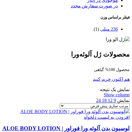
موجودی در انبار
در صورت سفارش مجدد
فیتلر براساس وزن
236 میلی
(1)
محصولات ژل آلوئه‌ورا
محصول 100% گیاهی
هم اکنون خرید کنید
نمایش یک نتیجه
Show column
نمایش
9
12
18
24
افزودن به لیست دلخواه
لوسیون بدن آلوئه ورا فوراور | ALOE BODY LOTION