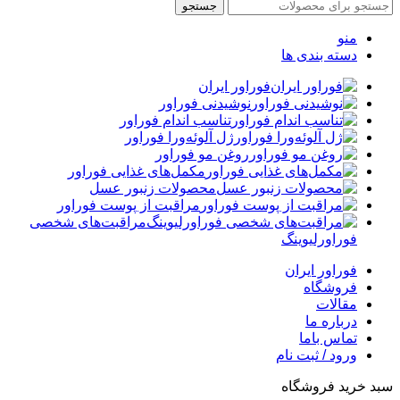
جستجو
منو
دسته بندی ها
فوراور ایران
نوشیدنی فوراور
تناسب اندام فوراور
ژل آلوئه‌ورا فوراور
روغن مو فوراور
مکمل‌های غذایی فوراور
محصولات زنبور عسل
مراقبت از پوست فوراور
مراقبت‌های شخصی
فوراورلیوینگ
فوراور ایران
فروشگاه
مقالات
درباره ما
تماس باما
ورود / ثبت نام
سبد خرید فروشگاه