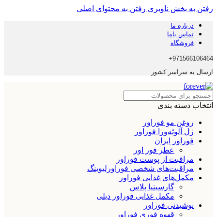
رفتن به بخش ناوبری
رفتن به محتوای اصلی
درباره ما
تماس باما
فروشگاه
971566106464+
ارسال به سراسر کشور
انتخاب دسته بندی
روغن مو فوراور
ژل آلوئه‌ورا فوراور
فوراور ایران
عطر فور اور
مراقبت از پوست فوراور
مراقبت‌های شخصی فوراورلیوینگ
مکمل‌های غذایی فوراور
گارسینیا پلاس
مکمل غذایی فوراور دیلی
نوشیدنی فوراور
قهوه فوری فوراور