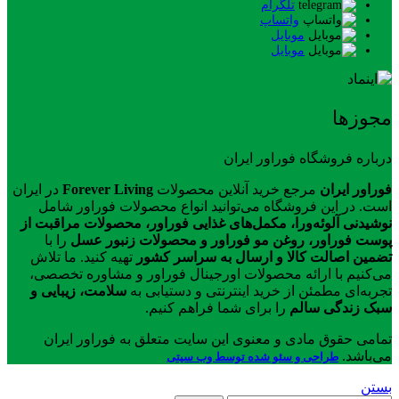
تلگرام
واتساپ
موبایل
موبایل
مجوزها
درباره فروشگاه فوراور ایران
فوراور ایران
مرجع خرید آنلاین محصولات
Forever Living
در ایران
است. در این فروشگاه می‌توانید انواع محصولات فوراور شامل
نوشیدنی آلوئه‌ورا، مکمل‌های غذایی فوراور، محصولات مراقبت از
پوست فوراور، روغن مو فوراور و محصولات زنبور عسل
را با
تضمین اصالت کالا و ارسال به سراسر کشور
تهیه کنید. ما تلاش
می‌کنیم با ارائه محصولات اورجینال فوراور و مشاوره تخصصی،
تجربه‌ای مطمئن از خرید اینترنتی و دستیابی به
سلامت، زیبایی و
سبک زندگی سالم
را برای شما فراهم کنیم.
تمامی حقوق مادی و معنوی این سایت متعلق به فوراور ایران
می‌باشد.
طراحی و سئو شده توسط وب سیتی
بستن