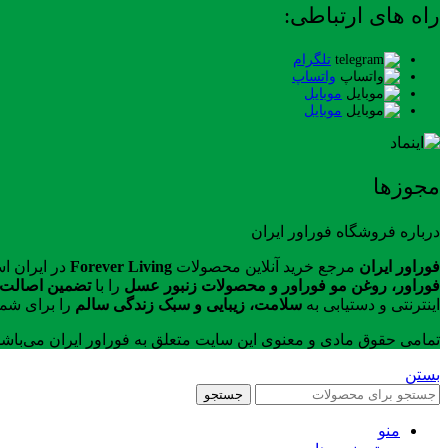
راه های ارتباطی:
تلگرام
واتساپ
موبایل
موبایل
مجوزها
درباره فروشگاه فوراور ایران
فوراور ایران
مرجع خرید آنلاین محصولات
Forever Living
در ایران ا
فوراور، روغن مو فوراور و محصولات زنبور عسل
را با
تضمین اصالت ک
اینترنتی و دستیابی به
سلامت، زیبایی و سبک زندگی سالم
را برای شما
تمامی حقوق مادی و معنوی این سایت متعلق به فوراور ایران می‌باش
بستن
جستجو
منو