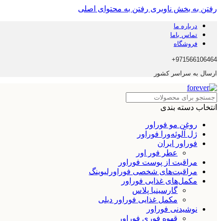
رفتن به بخش ناوبری
رفتن به محتوای اصلی
درباره ما
تماس باما
فروشگاه
971566106464+
ارسال به سراسر کشور
انتخاب دسته بندی
روغن مو فوراور
ژل آلوئه‌ورا فوراور
فوراور ایران
عطر فور اور
مراقبت از پوست فوراور
مراقبت‌های شخصی فوراورلیوینگ
مکمل‌های غذایی فوراور
گارسینیا پلاس
مکمل غذایی فوراور دیلی
نوشیدنی فوراور
قهوه فوری فوراور