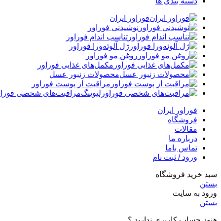
دسته بندی ها
فوراور ایران
نوشیدنی فوراور
تناسب اندام فوراور
ژل آلوئه‌ورا فوراور
روغن مو فوراور
مکمل‌های غذایی فوراور
محصولات زنبور عسل
مراقبت از پوست فوراور
مراقبت‌های شخصی فوراو
فوراور ایران
فروشگاه
مقالات
درباره ما
تماس باما
ورود / ثبت نام
سبد خرید فروشگاه
بستن
ورود به سایت
بستن
هنوز حساب کاربری ندارید ؟