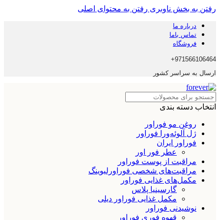
رفتن به بخش ناوبری
رفتن به محتوای اصلی
درباره ما
تماس باما
فروشگاه
971566106464+
ارسال به سراسر کشور
انتخاب دسته بندی
روغن مو فوراور
ژل آلوئه‌ورا فوراور
فوراور ایران
عطر فور اور
مراقبت از پوست فوراور
مراقبت‌های شخصی فوراورلیوینگ
مکمل‌های غذایی فوراور
گارسینیا پلاس
مکمل غذایی فوراور دیلی
نوشیدنی فوراور
قهوه فوری فوراور