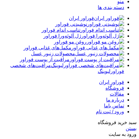
منو
دسته بندی ها
فوراور ایران
نوشیدنی فوراور
تناسب اندام فوراور
ژل آلوئه‌ورا فوراور
روغن مو فوراور
مکمل‌های غذایی فوراور
محصولات زنبور عسل
مراقبت از پوست فوراور
مراقبت‌های شخصی
فوراورلیوینگ
فوراور ایران
فروشگاه
مقالات
درباره ما
تماس باما
ورود / ثبت نام
سبد خرید فروشگاه
بستن
ورود به سایت