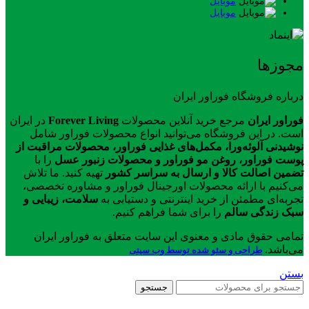
موبایل
موبایل
مجوزها
درباره فروشگاه فوراور ایران
فوراور ایران
مرجع خرید آنلاین محصولات
Forever Living
در ایران
است. در این فروشگاه می‌توانید انواع محصولات فوراور شامل
نوشیدنی آلوئه‌ورا، مکمل‌های غذایی فوراور، محصولات مراقبت از
پوست فوراور، روغن مو فوراور و محصولات زنبور عسل
را با
تضمین اصالت کالا و ارسال به سراسر کشور
تهیه کنید. ما تلاش
می‌کنیم با ارائه محصولات اورجینال فوراور و مشاوره تخصصی،
تجربه‌ای مطمئن از خرید اینترنتی و دستیابی به
سلامت، زیبایی و
سبک زندگی سالم
را برای شما فراهم کنیم.
تمامی حقوق مادی و معنوی این سایت متعلق به فوراور ایران
می‌باشد.
طراحی و سئو شده توسط وب سیتی
بستن
جستجو