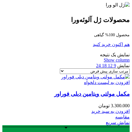
محصولات ژل آلوئه‌ورا
محصول 100% گیاهی
هم اکنون خرید کنید
نمایش یک نتیجه
Show column
نمایش
9
12
18
24
افزودن به لیست دلخواه
مکمل مولتی ویتامین دیلی فوراور
3.300.000
تومان
افزودن به سبد خرید
مقایسه
نمایش سریع