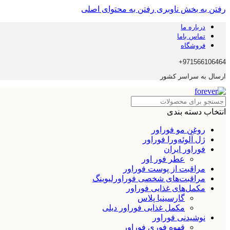
رفتن به بخش ناوبری
رفتن به محتوای اصلی
درباره ما
تماس باما
فروشگاه
971566106464+
ارسال به سراسر کشور
انتخاب دسته بندی
روغن مو فوراور
ژل آلوئه‌ورا فوراور
فوراور ایران
عطر فور اور
مراقبت از پوست فوراور
مراقبت‌های شخصی فوراورلیوینگ
مکمل‌های غذایی فوراور
گارسینیا پلاس
مکمل غذایی فوراور دیلی
نوشیدنی فوراور
قهوه فوری فوراور