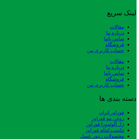
لینک سریع
مقالات
درباره ما
تماس باما
فروشگاه
حساب کاربری من
مقالات
درباره ما
تماس باما
فروشگاه
حساب کاربری من
دسته بندی ها
فوراور ایران
روغن مو فوراور
ژل آلوئه‌ورا فوراور
تناسب اندام فوراور
محصولات زنبور عسل