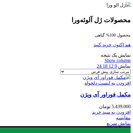
محصولات ژل آلوئه‌ورا
محصول 100% گیاهی
هم اکنون خرید کنید
نمایش یک نتیجه
Show column
نمایش
9
12
18
24
افزودن به لیست دلخواه
مکمل فوراور آی ویژن
5.439.000
تومان
افزودن به سبد خرید
مقایسه
نمایش سریع