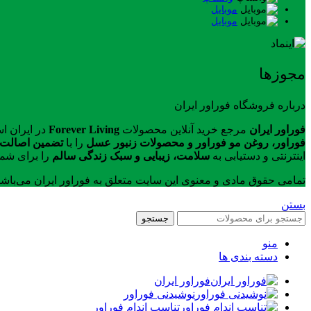
موبایل
موبایل
مجوزها
درباره فروشگاه فوراور ایران
فوراور ایران
مرجع خرید آنلاین محصولات
Forever Living
در ایران ا
فوراور، روغن مو فوراور و محصولات زنبور عسل
را با
تضمین اصالت ک
اینترنتی و دستیابی به
سلامت، زیبایی و سبک زندگی سالم
را برای شما
تمامی حقوق مادی و معنوی این سایت متعلق به فوراور ایران می‌باش
بستن
جستجو
منو
دسته بندی ها
فوراور ایران
نوشیدنی فوراور
تناسب اندام فوراور