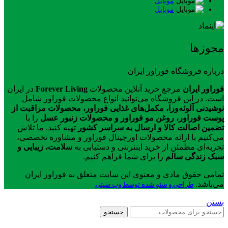
موبایل
موبایل
مجوزها
درباره فروشگاه فوراور ایران
فوراور ایران
مرجع خرید آنلاین محصولات
Forever Living
در ایران
است. در این فروشگاه می‌توانید انواع محصولات فوراور شامل
نوشیدنی آلوئه‌ورا، مکمل‌های غذایی فوراور، محصولات مراقبت از
پوست فوراور، روغن مو فوراور و محصولات زنبور عسل
را با
تضمین اصالت کالا و ارسال به سراسر کشور
تهیه کنید. ما تلاش
می‌کنیم با ارائه محصولات اورجینال فوراور و مشاوره تخصصی،
تجربه‌ای مطمئن از خرید اینترنتی و دستیابی به
سلامت، زیبایی و
سبک زندگی سالم
را برای شما فراهم کنیم.
تمامی حقوق مادی و معنوی این سایت متعلق به فوراور ایران
می‌باشد.
طراحی و سئو شده توسط وب سیتی
بستن
جستجو