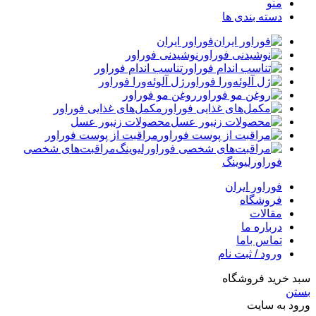
منو
دسته بندی ها
فوراور ایران
نوشیدنی فوراور
تناسب اندام فوراور
ژل آلوئه‌ورا فوراور
روغن مو فوراور
مکمل‌های غذایی فوراور
محصولات زنبور عسل
مراقبت از پوست فوراور
مراقبت‌های شخصی
فوراورلیوینگ
فوراور ایران
فروشگاه
مقالات
درباره ما
تماس باما
ورود / ثبت نام
سبد خرید فروشگاه
بستن
ورود به سایت