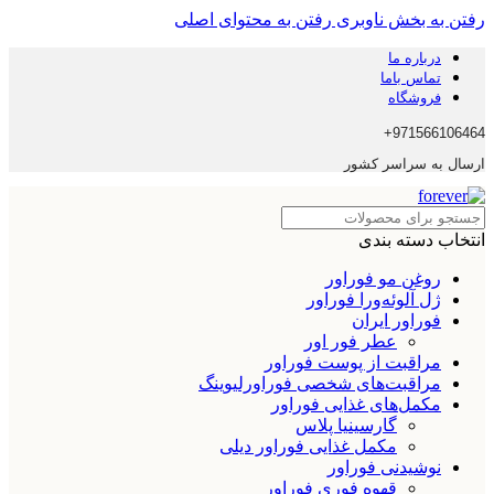
رفتن به بخش ناوبری
رفتن به محتوای اصلی
درباره ما
تماس باما
فروشگاه
971566106464+
ارسال به سراسر کشور
انتخاب دسته بندی
روغن مو فوراور
ژل آلوئه‌ورا فوراور
فوراور ایران
عطر فور اور
مراقبت از پوست فوراور
مراقبت‌های شخصی فوراورلیوینگ
مکمل‌های غذایی فوراور
گارسینیا پلاس
مکمل غذایی فوراور دیلی
نوشیدنی فوراور
قهوه فوری فوراور