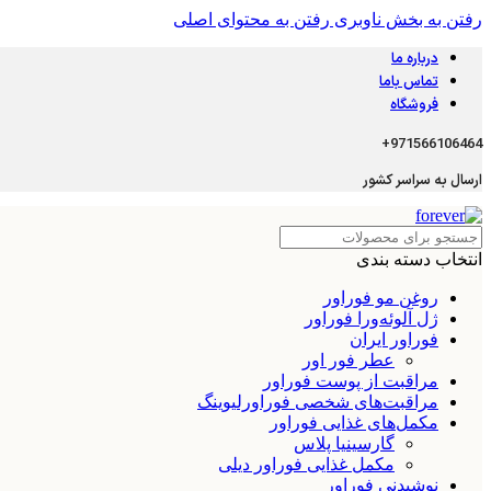
رفتن به بخش ناوبری
رفتن به محتوای اصلی
درباره ما
تماس باما
فروشگاه
971566106464+
ارسال به سراسر کشور
انتخاب دسته بندی
روغن مو فوراور
ژل آلوئه‌ورا فوراور
فوراور ایران
عطر فور اور
مراقبت از پوست فوراور
مراقبت‌های شخصی فوراورلیوینگ
مکمل‌های غذایی فوراور
گارسینیا پلاس
مکمل غذایی فوراور دیلی
نوشیدنی فوراور