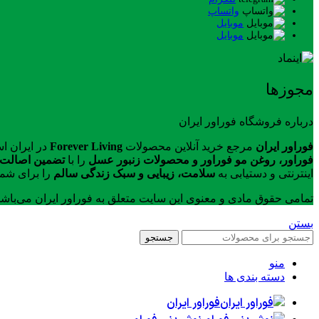
واتساپ
موبایل
موبایل
مجوزها
درباره فروشگاه فوراور ایران
فوراور ایران
مرجع خرید آنلاین محصولات
Forever Living
در ایران ا
فوراور، روغن مو فوراور و محصولات زنبور عسل
را با
تضمین اصالت ک
اینترنتی و دستیابی به
سلامت، زیبایی و سبک زندگی سالم
را برای شما
تمامی حقوق مادی و معنوی این سایت متعلق به فوراور ایران می‌باش
بستن
جستجو
منو
دسته بندی ها
فوراور ایران