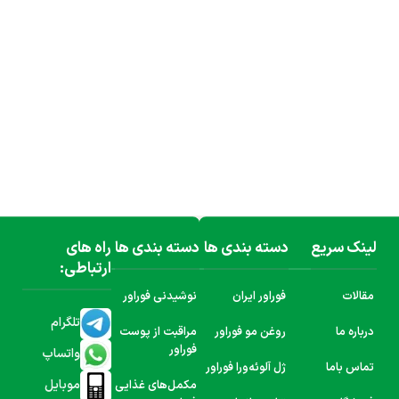
لینک سریع
دسته بندی ها
دسته بندی ها
راه های
ارتباطی:
مقالات
فوراور ایران
نوشیدنی فوراور
تلگرام
درباره ما
روغن مو فوراور
مراقبت از پوست
فوراور
واتساپ
تماس باما
ژل آلوئه‌ورا فوراور
موبایل
مکمل‌های غذایی