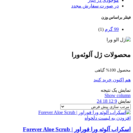
موجودی در انبار
در صورت سفارش مجدد
فیتلر براساس وزن
99 گرم
(1)
محصولات ژل آلوئه‌ورا
محصول 100% گیاهی
هم اکنون خرید کنید
نمایش یک نتیجه
Show column
نمایش
9
12
18
24
افزودن به لیست دلخواه
اسکراب آلوئه ورا فوراور | Forever Aloe Scrub