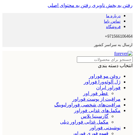
رفتن به بخش ناوبری
رفتن به محتوای اصلی
درباره ما
تماس باما
فروشگاه
971566106464+
ارسال به سراسر کشور
انتخاب دسته بندی
روغن مو فوراور
ژل آلوئه‌ورا فوراور
فوراور ایران
عطر فور اور
مراقبت از پوست فوراور
مراقبت‌های شخصی فوراورلیوینگ
مکمل‌های غذایی فوراور
گارسینیا پلاس
مکمل غذایی فوراور دیلی
نوشیدنی فوراور
قهوه فوری فوراور