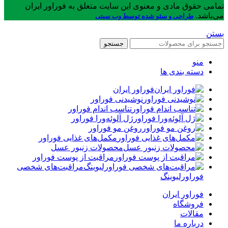
تمامی حقوق مادی و معنوی این سایت متعلق به فوراور ایران
می‌باشد.
طراحی و سئو شده توسط وب سیتی
بستن
جستجو
منو
دسته بندی ها
فوراور ایران
نوشیدنی فوراور
تناسب اندام فوراور
ژل آلوئه‌ورا فوراور
روغن مو فوراور
مکمل‌های غذایی فوراور
محصولات زنبور عسل
مراقبت از پوست فوراور
مراقبت‌های شخصی
فوراورلیوینگ
فوراور ایران
فروشگاه
مقالات
درباره ما