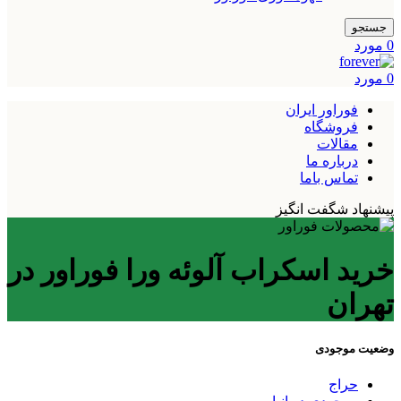
جستجو
0
مورد
0
مورد
فوراور ایران
فروشگاه
مقالات
درباره ما
تماس باما
پیشنهاد شگفت انگیز
خرید اسکراب آلوئه ورا فوراور در
تهران
وضعیت موجودی
حراج