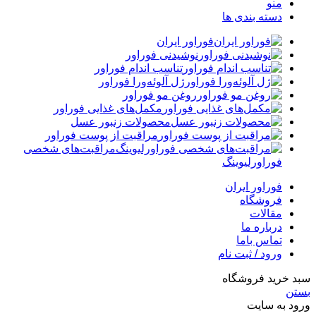
منو
دسته بندی ها
فوراور ایران
نوشیدنی فوراور
تناسب اندام فوراور
ژل آلوئه‌ورا فوراور
روغن مو فوراور
مکمل‌های غذایی فوراور
محصولات زنبور عسل
مراقبت از پوست فوراور
مراقبت‌های شخصی
فوراورلیوینگ
فوراور ایران
فروشگاه
مقالات
درباره ما
تماس باما
ورود / ثبت نام
سبد خرید فروشگاه
بستن
ورود به سایت