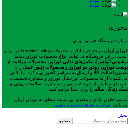
موبایل
موبایل
مجوزها
درباره فروشگاه فوراور ایران
فوراور ایران
مرجع خرید آنلاین محصولات
Forever Living
در ایران
است. در این فروشگاه می‌توانید انواع محصولات فوراور شامل
نوشیدنی آلوئه‌ورا، مکمل‌های غذایی فوراور، محصولات مراقبت از
پوست فوراور، روغن مو فوراور و محصولات زنبور عسل
را با
تضمین اصالت کالا و ارسال به سراسر کشور
تهیه کنید. ما تلاش
می‌کنیم با ارائه محصولات اورجینال فوراور و مشاوره تخصصی،
تجربه‌ای مطمئن از خرید اینترنتی و دستیابی به
سلامت، زیبایی و
سبک زندگی سالم
را برای شما فراهم کنیم.
تمامی حقوق مادی و معنوی این سایت متعلق به فوراور ایران
می‌باشد.
طراحی و سئو شده توسط وب سیتی
بستن
جستجو