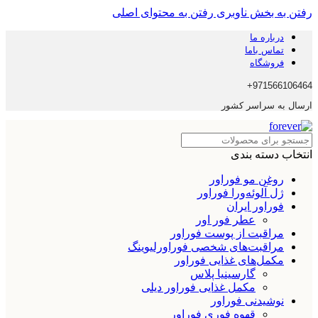
رفتن به بخش ناوبری
رفتن به محتوای اصلی
درباره ما
تماس باما
فروشگاه
971566106464+
ارسال به سراسر کشور
انتخاب دسته بندی
روغن مو فوراور
ژل آلوئه‌ورا فوراور
فوراور ایران
عطر فور اور
مراقبت از پوست فوراور
مراقبت‌های شخصی فوراورلیوینگ
مکمل‌های غذایی فوراور
گارسینیا پلاس
مکمل غذایی فوراور دیلی
نوشیدنی فوراور
قهوه فوری فوراور