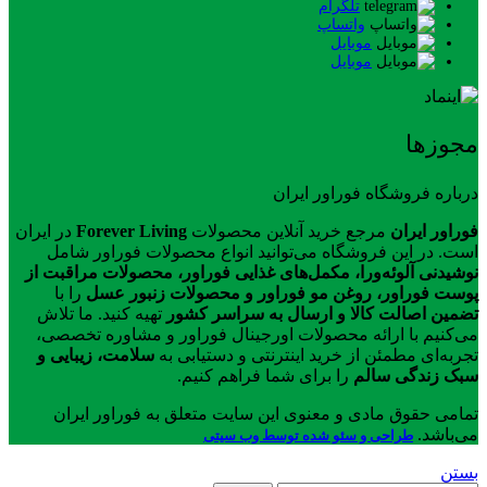
تلگرام
واتساپ
موبایل
موبایل
مجوزها
درباره فروشگاه فوراور ایران
فوراور ایران
مرجع خرید آنلاین محصولات
Forever Living
در ایران
است. در این فروشگاه می‌توانید انواع محصولات فوراور شامل
نوشیدنی آلوئه‌ورا، مکمل‌های غذایی فوراور، محصولات مراقبت از
پوست فوراور، روغن مو فوراور و محصولات زنبور عسل
را با
تضمین اصالت کالا و ارسال به سراسر کشور
تهیه کنید. ما تلاش
می‌کنیم با ارائه محصولات اورجینال فوراور و مشاوره تخصصی،
تجربه‌ای مطمئن از خرید اینترنتی و دستیابی به
سلامت، زیبایی و
سبک زندگی سالم
را برای شما فراهم کنیم.
تمامی حقوق مادی و معنوی این سایت متعلق به فوراور ایران
می‌باشد.
طراحی و سئو شده توسط وب سیتی
بستن