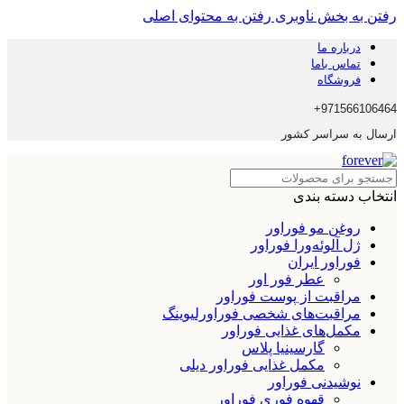
رفتن به بخش ناوبری
رفتن به محتوای اصلی
درباره ما
تماس باما
فروشگاه
971566106464+
ارسال به سراسر کشور
انتخاب دسته بندی
روغن مو فوراور
ژل آلوئه‌ورا فوراور
فوراور ایران
عطر فور اور
مراقبت از پوست فوراور
مراقبت‌های شخصی فوراورلیوینگ
مکمل‌های غذایی فوراور
گارسینیا پلاس
مکمل غذایی فوراور دیلی
نوشیدنی فوراور
قهوه فوری فوراور