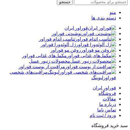
جستجو
منو
دسته بندی ها
فوراور ایران
نوشیدنی فوراور
تناسب اندام فوراور
ژل آلوئه‌ورا فوراور
روغن مو فوراور
مکمل‌های غذایی فوراور
محصولات زنبور عسل
مراقبت از پوست فوراور
مراقبت‌های شخصی
فوراورلیوینگ
فوراور ایران
فروشگاه
مقالات
درباره ما
تماس باما
ورود / ثبت نام
سبد خرید فروشگاه