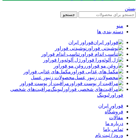
بستن
جستجو
منو
دسته بندی ها
فوراور ایران
نوشیدنی فوراور
تناسب اندام فوراور
ژل آلوئه‌ورا فوراور
روغن مو فوراور
مکمل‌های غذایی فوراور
محصولات زنبور عسل
مراقبت از پوست فوراور
مراقبت‌های شخصی
فوراورلیوینگ
فوراور ایران
فروشگاه
مقالات
درباره ما
تماس باما
ورود / ثبت نام