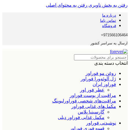
رفتن به بخش ناوبری
رفتن به محتوای اصلی
درباره ما
تماس باما
فروشگاه
971566106464+
ارسال به سراسر کشور
انتخاب دسته بندی
روغن مو فوراور
ژل آلوئه‌ورا فوراور
فوراور ایران
عطر فور اور
مراقبت از پوست فوراور
مراقبت‌های شخصی فوراورلیوینگ
مکمل‌های غذایی فوراور
گارسینیا پلاس
مکمل غذایی فوراور دیلی
نوشیدنی فوراور
قهوه فوری فوراور