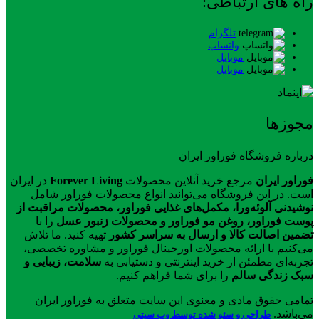
راه های ارتباطی:
تلگرام
واتساپ
موبایل
موبایل
مجوزها
درباره فروشگاه فوراور ایران
فوراور ایران
مرجع خرید آنلاین محصولات
Forever Living
در ایران
است. در این فروشگاه می‌توانید انواع محصولات فوراور شامل
نوشیدنی آلوئه‌ورا، مکمل‌های غذایی فوراور، محصولات مراقبت از
پوست فوراور، روغن مو فوراور و محصولات زنبور عسل
را با
تضمین اصالت کالا و ارسال به سراسر کشور
تهیه کنید. ما تلاش
می‌کنیم با ارائه محصولات اورجینال فوراور و مشاوره تخصصی،
تجربه‌ای مطمئن از خرید اینترنتی و دستیابی به
سلامت، زیبایی و
سبک زندگی سالم
را برای شما فراهم کنیم.
تمامی حقوق مادی و معنوی این سایت متعلق به فوراور ایران
می‌باشد.
طراحی و سئو شده توسط وب سیتی