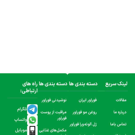
لینک سریع
دسته بندی ها
دسته بندی ها
راه های
ارتباطی:
مقالات
فوراور ایران
نوشیدنی فوراور
تلگرام
درباره ما
روغن مو فوراور
مراقبت از پوست
فوراور
واتساپ
تماس باما
ژل آلوئه‌ورا فوراور
موبایل
مکمل‌های غذایی