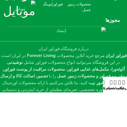
محصولات زنبور
فوراورلیوینگ
موبایل
عسل
مجوزها
درباره فروشگاه فوراور ایران
فوراور ایران
مرجع خرید آنلاین محصولات
Forever Living
در ایران است.
در این فروشگاه می‌توانید انواع محصولات فوراور شامل
نوشیدنی
آلوئه‌ورا، مکمل‌های غذایی فوراور، محصولات مراقبت از پوست فوراور،
روغن مو فوراور و محصولات زنبور عسل
را با
تضمین اصالت کالا و ارسال
به سراسر کشور
تهیه کنید. ما تلاش می‌کنیم با ارائه محصولات اورجینال
وشگاه
فیلترها
لیست دلخواه
سبد خرید
حساب کاربری من
فوراور و مشاوره تخصصی، تجربه‌ای مطمئن از خرید اینترنتی و دستیابی
به
سلامت، زیبایی و سبک زندگی سالم
را برای شما فراهم کنیم.
تمامی حقوق مادی و معنوی این سایت متعلق به فوراور ایران می‌باشد.
طراحی و سئو شده توسط وب سیتی