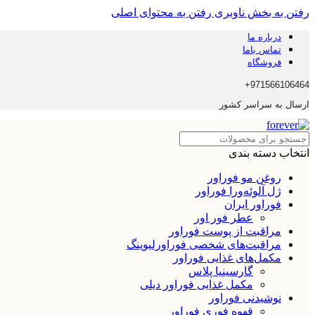
رفتن به بخش ناوبری
رفتن به محتوای اصلی
درباره ما
تماس باما
فروشگاه
971566106464+
ارسال به سراسر کشور
انتخاب دسته بندی
روغن مو فوراور
ژل آلوئه‌ورا فوراور
فوراور ایران
عطر فور اور
مراقبت از پوست فوراور
مراقبت‌های شخصی فوراورلیوینگ
مکمل‌های غذایی فوراور
گارسینیا پلاس
مکمل غذایی فوراور دیلی
نوشیدنی فوراور
قهوه فوری فوراور