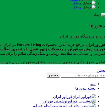
موبایل
موبایل
مجوزها
درباره فروشگاه فوراور ایران
فوراور ایران
مرجع خرید آنلاین محصولات
Forever Living
در ایران ا
فوراور، روغن مو فوراور و محصولات زنبور عسل
را با
تضمین اصالت ک
اینترنتی و دستیابی به
سلامت، زیبایی و سبک زندگی سالم
را برای شما
تمامی حقوق مادی و معنوی این سایت متعلق به فوراور ایران می‌باش
بستن
جستجو
منو
دسته بندی ها
فوراور ایران
نوشیدنی فوراور
تناسب اندام فوراور