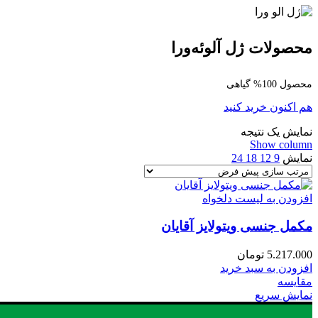
محصولات ژل آلوئه‌ورا
محصول 100% گیاهی
هم اکنون خرید کنید
نمایش یک نتیجه
Show column
نمایش
9
12
18
24
افزودن به لیست دلخواه
مکمل جنسی ویتولایز آقایان
5.217.000
تومان
افزودن به سبد خرید
مقایسه
نمایش سریع