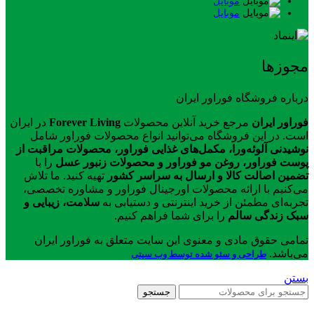
موبایل
موبایل
مجوزها
درباره فروشگاه فوراور ایران
فوراور ایران
مرجع خرید آنلاین محصولات
Forever Living
در ایران
است. در این فروشگاه می‌توانید انواع محصولات فوراور شامل
نوشیدنی آلوئه‌ورا، مکمل‌های غذایی فوراور، محصولات مراقبت از
پوست فوراور، روغن مو فوراور و محصولات زنبور عسل
را با
تضمین اصالت کالا و ارسال به سراسر کشور
تهیه کنید. ما تلاش
می‌کنیم با ارائه محصولات اورجینال فوراور و مشاوره تخصصی،
تجربه‌ای مطمئن از خرید اینترنتی و دستیابی به
سلامت، زیبایی و
سبک زندگی سالم
را برای شما فراهم کنیم.
تمامی حقوق مادی و معنوی این سایت متعلق به فوراور ایران
می‌باشد.
طراحی و سئو شده توسط وب سیتی
بستن
جستجو