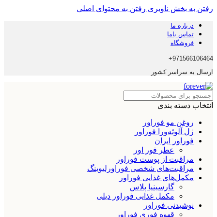
رفتن به بخش ناوبری
رفتن به محتوای اصلی
درباره ما
تماس باما
فروشگاه
971566106464+
ارسال به سراسر کشور
انتخاب دسته بندی
روغن مو فوراور
ژل آلوئه‌ورا فوراور
فوراور ایران
عطر فور اور
مراقبت از پوست فوراور
مراقبت‌های شخصی فوراورلیوینگ
مکمل‌های غذایی فوراور
گارسینیا پلاس
مکمل غذایی فوراور دیلی
نوشیدنی فوراور
قهوه فوری فوراور