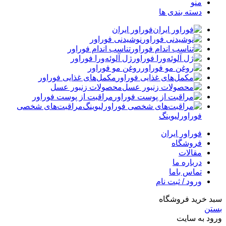
منو
دسته بندی ها
فوراور ایران
نوشیدنی فوراور
تناسب اندام فوراور
ژل آلوئه‌ورا فوراور
روغن مو فوراور
مکمل‌های غذایی فوراور
محصولات زنبور عسل
مراقبت از پوست فوراور
مراقبت‌های شخصی
فوراورلیوینگ
فوراور ایران
فروشگاه
مقالات
درباره ما
تماس باما
ورود / ثبت نام
سبد خرید فروشگاه
بستن
ورود به سایت