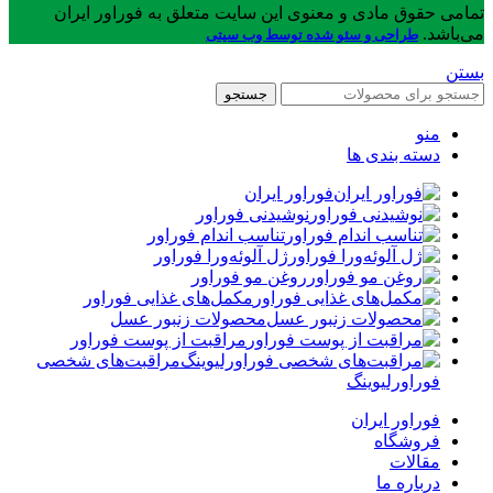
تمامی حقوق مادی و معنوی این سایت متعلق به فوراور ایران
می‌باشد.
طراحی و سئو شده توسط وب سیتی
بستن
جستجو
منو
دسته بندی ها
فوراور ایران
نوشیدنی فوراور
تناسب اندام فوراور
ژل آلوئه‌ورا فوراور
روغن مو فوراور
مکمل‌های غذایی فوراور
محصولات زنبور عسل
مراقبت از پوست فوراور
مراقبت‌های شخصی
فوراورلیوینگ
فوراور ایران
فروشگاه
مقالات
درباره ما