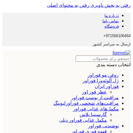
رفتن به بخش ناوبری
رفتن به محتوای اصلی
درباره ما
تماس باما
فروشگاه
971566106464+
ارسال به سراسر کشور
انتخاب دسته بندی
روغن مو فوراور
ژل آلوئه‌ورا فوراور
فوراور ایران
عطر فور اور
مراقبت از پوست فوراور
مراقبت‌های شخصی فوراورلیوینگ
مکمل‌های غذایی فوراور
گارسینیا پلاس
مکمل غذایی فوراور دیلی
نوشیدنی فوراور
قهوه فوری فوراور