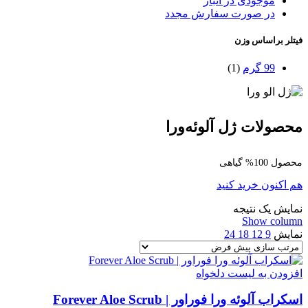
موجودی در انبار
در صورت سفارش مجدد
فیتلر براساس وزن
99 گرم
(1)
محصولات ژل آلوئه‌ورا
محصول 100% گیاهی
هم اکنون خرید کنید
نمایش یک نتیجه
Show column
نمایش
9
12
18
24
افزودن به لیست دلخواه
اسکراب آلوئه ورا فوراور | Forever Aloe Scrub