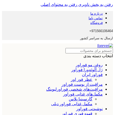
رفتن به بخش ناوبری
رفتن به محتوای اصلی
درباره ما
تماس باما
فروشگاه
971566106464+
ارسال به سراسر کشور
انتخاب دسته بندی
روغن مو فوراور
ژل آلوئه‌ورا فوراور
فوراور ایران
عطر فور اور
مراقبت از پوست فوراور
مراقبت‌های شخصی فوراورلیوینگ
مکمل‌های غذایی فوراور
گارسینیا پلاس
مکمل غذایی فوراور دیلی
نوشیدنی فوراور
قهوه فوری فوراور