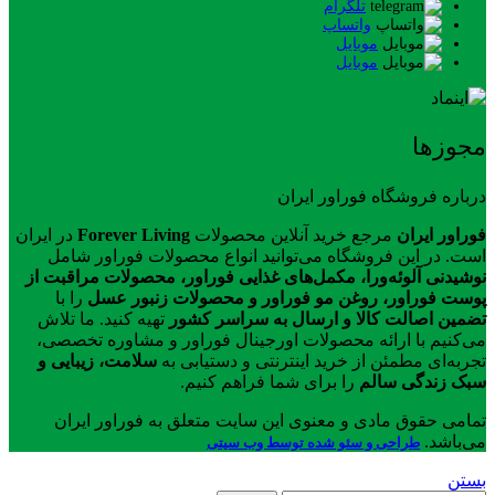
تلگرام
واتساپ
موبایل
موبایل
مجوزها
درباره فروشگاه فوراور ایران
فوراور ایران
مرجع خرید آنلاین محصولات
Forever Living
در ایران
است. در این فروشگاه می‌توانید انواع محصولات فوراور شامل
نوشیدنی آلوئه‌ورا، مکمل‌های غذایی فوراور، محصولات مراقبت از
پوست فوراور، روغن مو فوراور و محصولات زنبور عسل
را با
تضمین اصالت کالا و ارسال به سراسر کشور
تهیه کنید. ما تلاش
می‌کنیم با ارائه محصولات اورجینال فوراور و مشاوره تخصصی،
تجربه‌ای مطمئن از خرید اینترنتی و دستیابی به
سلامت، زیبایی و
سبک زندگی سالم
را برای شما فراهم کنیم.
تمامی حقوق مادی و معنوی این سایت متعلق به فوراور ایران
می‌باشد.
طراحی و سئو شده توسط وب سیتی
بستن