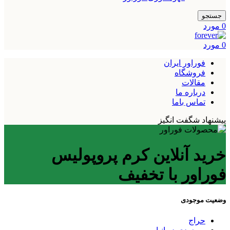
جستجو
0
مورد
0
مورد
فوراور ایران
فروشگاه
مقالات
درباره ما
تماس باما
پیشنهاد شگفت انگیز
خرید آنلاین کرم پروپولیس
فوراور با تخفیف
وضعیت موجودی
حراج