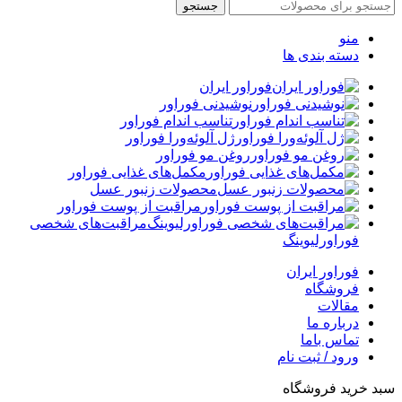
جستجو
منو
دسته بندی ها
فوراور ایران
نوشیدنی فوراور
تناسب اندام فوراور
ژل آلوئه‌ورا فوراور
روغن مو فوراور
مکمل‌های غذایی فوراور
محصولات زنبور عسل
مراقبت از پوست فوراور
مراقبت‌های شخصی
فوراورلیوینگ
فوراور ایران
فروشگاه
مقالات
درباره ما
تماس باما
ورود / ثبت نام
سبد خرید فروشگاه