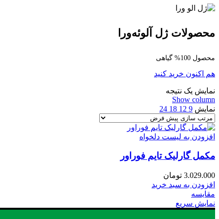
محصولات ژل آلوئه‌ورا
محصول 100% گیاهی
هم اکنون خرید کنید
نمایش یک نتیجه
Show column
نمایش
9
12
18
24
افزودن به لیست دلخواه
مکمل گارلیک تایم فوراور
3.029.000
تومان
افزودن به سبد خرید
مقایسه
نمایش سریع