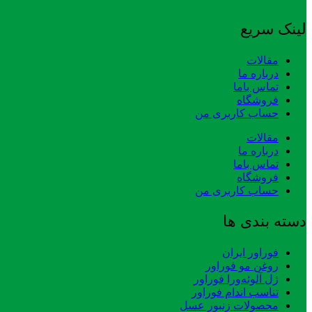
لینک سریع
مقالات
درباره ما
تماس باما
فروشگاه
حساب کاربری من
مقالات
درباره ما
تماس باما
فروشگاه
حساب کاربری من
دسته بندی ها
فوراور ایران
روغن مو فوراور
ژل آلوئه‌ورا فوراور
تناسب اندام فوراور
محصولات زنبور عسل