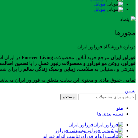
موبایل
موبایل
مجوزها
درباره فروشگاه فوراور ایران
فوراور ایران
مرجع خرید آنلاین محصولات
Forever Living
در ایران ا
فوراور، روغن مو فوراور و محصولات زنبور عسل
را با
تضمین اصالت ک
اینترنتی و دستیابی به
سلامت، زیبایی و سبک زندگی سالم
را برای شما
تمامی حقوق مادی و معنوی این سایت متعلق به فوراور ایران می‌باش
بستن
جستجو
منو
دسته بندی ها
فوراور ایران
نوشیدنی فوراور
تناسب اندام فوراور