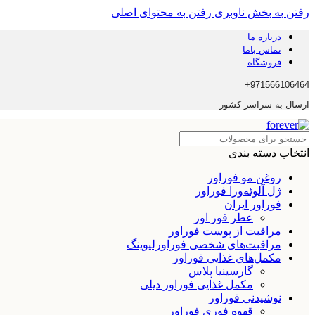
رفتن به بخش ناوبری
رفتن به محتوای اصلی
درباره ما
تماس باما
فروشگاه
971566106464+
ارسال به سراسر کشور
انتخاب دسته بندی
روغن مو فوراور
ژل آلوئه‌ورا فوراور
فوراور ایران
عطر فور اور
مراقبت از پوست فوراور
مراقبت‌های شخصی فوراورلیوینگ
مکمل‌های غذایی فوراور
گارسینیا پلاس
مکمل غذایی فوراور دیلی
نوشیدنی فوراور
قهوه فوری فوراور