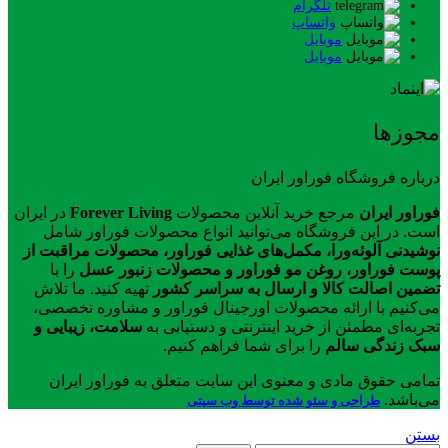
تلگرام
واتساپ
موبایل
موبایل
مجوزها
درباره فروشگاه فوراور ایران
فوراور ایران
مرجع خرید آنلاین محصولات
Forever Living
در ایران
است. در این فروشگاه می‌توانید انواع محصولات فوراور شامل
نوشیدنی آلوئه‌ورا، مکمل‌های غذایی فوراور، محصولات مراقبت از
پوست فوراور، روغن مو فوراور و محصولات زنبور عسل
را با
تضمین اصالت کالا و ارسال به سراسر کشور
تهیه کنید. ما تلاش
می‌کنیم با ارائه محصولات اورجینال فوراور و مشاوره تخصصی،
تجربه‌ای مطمئن از خرید اینترنتی و دستیابی به
سلامت، زیبایی و
سبک زندگی سالم
را برای شما فراهم کنیم.
تمامی حقوق مادی و معنوی این سایت متعلق به فوراور ایران
می‌باشد.
طراحی و سئو شده توسط وب سیتی
بستن