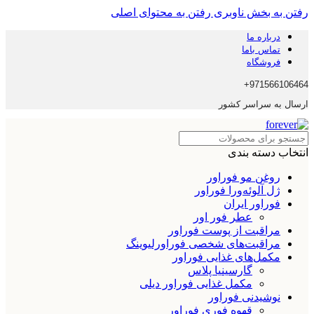
رفتن به بخش ناوبری
رفتن به محتوای اصلی
درباره ما
تماس باما
فروشگاه
971566106464+
ارسال به سراسر کشور
انتخاب دسته بندی
روغن مو فوراور
ژل آلوئه‌ورا فوراور
فوراور ایران
عطر فور اور
مراقبت از پوست فوراور
مراقبت‌های شخصی فوراورلیوینگ
مکمل‌های غذایی فوراور
گارسینیا پلاس
مکمل غذایی فوراور دیلی
نوشیدنی فوراور
قهوه فوری فوراور