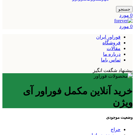
جستجو
0
مورد
0
مورد
فوراور ایران
فروشگاه
مقالات
درباره ما
تماس باما
پیشنهاد شگفت انگیز
خرید آنلاین مکمل فوراور آی
ویژن
وضعیت موجودی
حراج