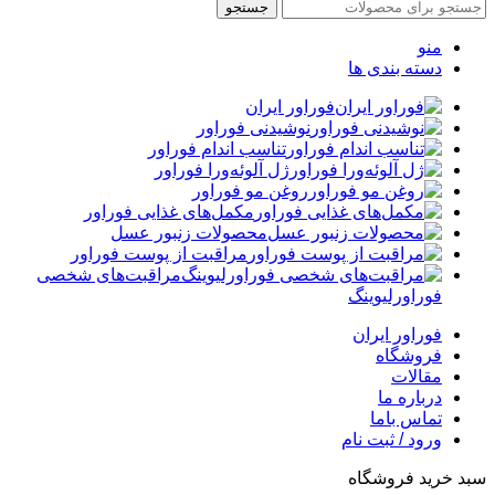
جستجو
منو
دسته بندی ها
فوراور ایران
نوشیدنی فوراور
تناسب اندام فوراور
ژل آلوئه‌ورا فوراور
روغن مو فوراور
مکمل‌های غذایی فوراور
محصولات زنبور عسل
مراقبت از پوست فوراور
مراقبت‌های شخصی
فوراورلیوینگ
فوراور ایران
فروشگاه
مقالات
درباره ما
تماس باما
ورود / ثبت نام
سبد خرید فروشگاه