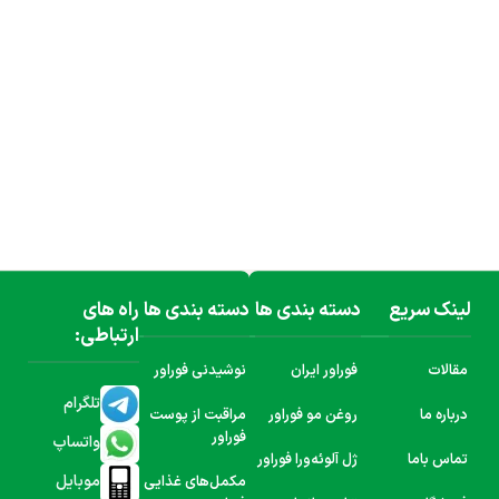
لینک سریع
دسته بندی ها
دسته بندی ها
راه های
ارتباطی:
مقالات
فوراور ایران
نوشیدنی فوراور
تلگرام
درباره ما
روغن مو فوراور
مراقبت از پوست
فوراور
واتساپ
تماس باما
ژل آلوئه‌ورا فوراور
موبایل
مکمل‌های غذایی