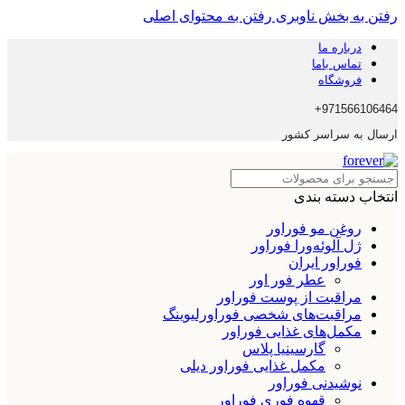
رفتن به بخش ناوبری
رفتن به محتوای اصلی
درباره ما
تماس باما
فروشگاه
971566106464+
ارسال به سراسر کشور
انتخاب دسته بندی
روغن مو فوراور
ژل آلوئه‌ورا فوراور
فوراور ایران
عطر فور اور
مراقبت از پوست فوراور
مراقبت‌های شخصی فوراورلیوینگ
مکمل‌های غذایی فوراور
گارسینیا پلاس
مکمل غذایی فوراور دیلی
نوشیدنی فوراور
قهوه فوری فوراور