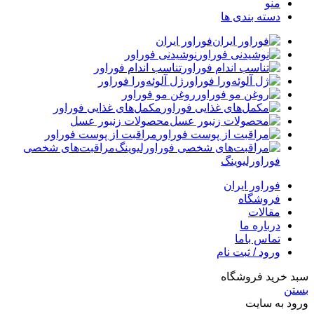
منو
دسته بندی ها
فوراور ایران
نوشیدنی فوراور
تناسب اندام فوراور
ژل آلوئه‌ورا فوراور
روغن مو فوراور
مکمل‌های غذایی فوراور
محصولات زنبور عسل
مراقبت از پوست فوراور
مراقبت‌های شخصی
فوراورلیوینگ
فوراور ایران
فروشگاه
مقالات
درباره ما
تماس باما
ورود / ثبت نام
سبد خرید فروشگاه
بستن
ورود به سایت