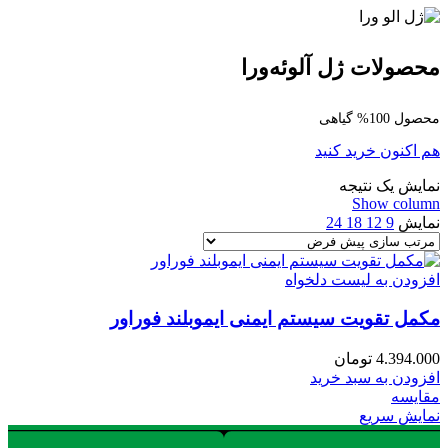
محصولات ژل آلوئه‌ورا
محصول 100% گیاهی
هم اکنون خرید کنید
نمایش یک نتیجه
Show column
نمایش
9
12
18
24
افزودن به لیست دلخواه
مکمل تقویت سیستم ایمنی ایموبلند فوراور
4.394.000
تومان
افزودن به سبد خرید
مقایسه
نمایش سریع