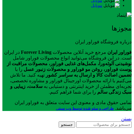
موبایل
موبایل
مجوزها
درباره فروشگاه فوراور ایران
فوراور ایران
مرجع خرید آنلاین محصولات
Forever Living
در ایران
است. در این فروشگاه می‌توانید انواع محصولات فوراور شامل
نوشیدنی آلوئه‌ورا، مکمل‌های غذایی فوراور، محصولات مراقبت از
پوست فوراور، روغن مو فوراور و محصولات زنبور عسل
را با
تضمین اصالت کالا و ارسال به سراسر کشور
تهیه کنید. ما تلاش
می‌کنیم با ارائه محصولات اورجینال فوراور و مشاوره تخصصی،
تجربه‌ای مطمئن از خرید اینترنتی و دستیابی به
سلامت، زیبایی و
سبک زندگی سالم
را برای شما فراهم کنیم.
تمامی حقوق مادی و معنوی این سایت متعلق به فوراور ایران
می‌باشد.
طراحی و سئو شده توسط وب سیتی
بستن
جستجو