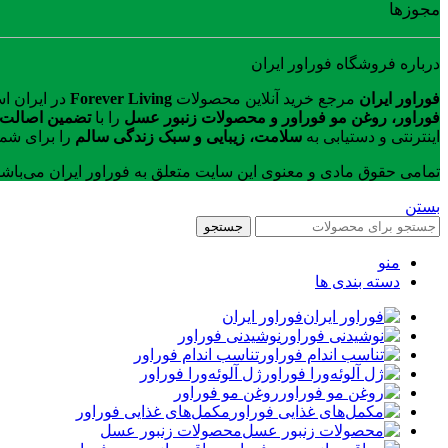
مجوزها
درباره فروشگاه فوراور ایران
فوراور ایران
مرجع خرید آنلاین محصولات
Forever Living
در ایران ا
فوراور، روغن مو فوراور و محصولات زنبور عسل
را با
تضمین اصالت ک
اینترنتی و دستیابی به
سلامت، زیبایی و سبک زندگی سالم
را برای شما
تمامی حقوق مادی و معنوی این سایت متعلق به فوراور ایران می‌باش
بستن
جستجو
منو
دسته بندی ها
فوراور ایران
نوشیدنی فوراور
تناسب اندام فوراور
ژل آلوئه‌ورا فوراور
روغن مو فوراور
مکمل‌های غذایی فوراور
محصولات زنبور عسل