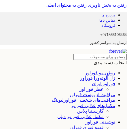
رفتن به بخش ناوبری
رفتن به محتوای اصلی
درباره ما
تماس باما
فروشگاه
971566106464+
ارسال به سراسر کشور
انتخاب دسته بندی
روغن مو فوراور
ژل آلوئه‌ورا فوراور
فوراور ایران
عطر فور اور
مراقبت از پوست فوراور
مراقبت‌های شخصی فوراورلیوینگ
مکمل‌های غذایی فوراور
گارسینیا پلاس
مکمل غذایی فوراور دیلی
نوشیدنی فوراور
قهوه فوری فوراور