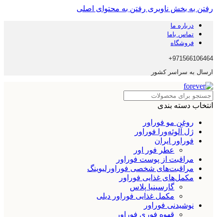
رفتن به بخش ناوبری
رفتن به محتوای اصلی
درباره ما
تماس باما
فروشگاه
971566106464+
ارسال به سراسر کشور
انتخاب دسته بندی
روغن مو فوراور
ژل آلوئه‌ورا فوراور
فوراور ایران
عطر فور اور
مراقبت از پوست فوراور
مراقبت‌های شخصی فوراورلیوینگ
مکمل‌های غذایی فوراور
گارسینیا پلاس
مکمل غذایی فوراور دیلی
نوشیدنی فوراور
قهوه فوری فوراور