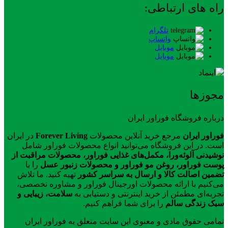
راه های ارتباطی:
تلگرام
واتساپ
موبایل
موبایل
مجوزها
درباره فروشگاه فوراور ایران
فوراور ایران
مرجع خرید آنلاین محصولات
Forever Living
در ایران
است. در این فروشگاه می‌توانید انواع محصولات فوراور شامل
نوشیدنی آلوئه‌ورا، مکمل‌های غذایی فوراور، محصولات مراقبت از
پوست فوراور، روغن مو فوراور و محصولات زنبور عسل
را با
تضمین اصالت کالا و ارسال به سراسر کشور
تهیه کنید. ما تلاش
می‌کنیم با ارائه محصولات اورجینال فوراور و مشاوره تخصصی،
تجربه‌ای مطمئن از خرید اینترنتی و دستیابی به
سلامت، زیبایی و
سبک زندگی سالم
را برای شما فراهم کنیم.
تمامی حقوق مادی و معنوی این سایت متعلق به فوراور ایران