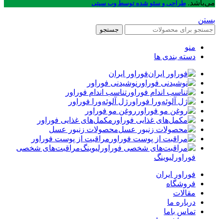
می‌باشد.
طراحی و سئو شده توسط وب سیتی
بستن
جستجو
منو
دسته بندی ها
فوراور ایران
نوشیدنی فوراور
تناسب اندام فوراور
ژل آلوئه‌ورا فوراور
روغن مو فوراور
مکمل‌های غذایی فوراور
محصولات زنبور عسل
مراقبت از پوست فوراور
مراقبت‌های شخصی
فوراورلیوینگ
فوراور ایران
فروشگاه
مقالات
درباره ما
تماس باما