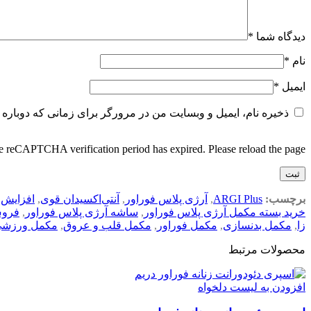
دیدگاه شما
*
نام
*
ایمیل
*
ذخیره نام، ایمیل و وبسایت من در مرورگر برای زمانی که دوباره 
 reCAPTCHA verification period has expired. Please reload the page.
برچسب:
ARGI Plus
,
آرژی پلاس فوراور
,
آنتی‌اکسیدان قوی
,
افزایش 
خرید بسته مکمل آرژی پلاس فوراور
,
ساشه آرژی پلاس فوراور
,
فروش
زا
,
مکمل بدنسازی
,
مکمل فوراور
,
مکمل قلب و عروق
,
مکمل ورزش
محصولات مرتبط
افزودن به لیست دلخواه