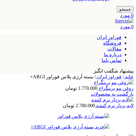
جستجو
0
مورد
0
مورد
فوراور ایران
فروشگاه
مقالات
درباره ما
تماس باما
پیشنهاد شگفت انگیز
خانه
/
فوراور ایران
/
بسته آرژی پلاس فوراور ARGI+
روغن مو برینگراج
1.770.000
تومان
بازگشت به محصولات
لایه بردار نرم کننده
2.780.000
تومان