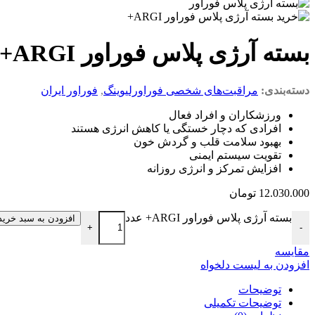
بسته آرژی پلاس فوراور ARGI+
دسته‌بندی:
مراقبت‌های شخصی فوراورلیوینگ
,
فوراور ایران
ورزشکاران و افراد فعال
افرادی که دچار خستگی یا کاهش انرژی هستند
بهبود سلامت قلب و گردش خون
تقویت سیستم ایمنی
افزایش تمرکز و انرژی روزانه
12.030.000
تومان
بسته آرژی پلاس فوراور ARGI+ عدد
افزودن به سبد خرید
+
-
مقایسه
افزودن به لیست دلخواه
توضیحات
توضیحات تکمیلی