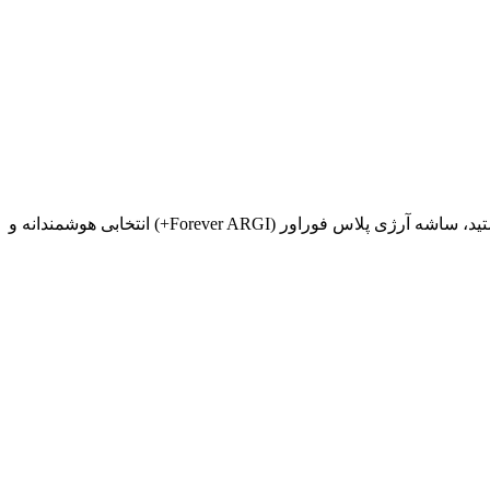
اگر به دنبال یک مکمل قدرتمند، علمی و مطمئن برای افزایش انرژی، حفظ سلامت قلب، بهبود استقامت بدنی و تقویت عملکرد کلی بدن هستید، ساشه آرژی پلاس فوراور (Forever ARGI+) انتخابی هوشمندانه و