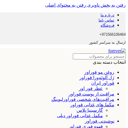
رفتن به بخش ناوبری
رفتن به محتوای اصلی
درباره ما
تماس باما
فروشگاه
971566106464+
ارسال به سراسر کشور
انتخاب دسته بندی
روغن مو فوراور
ژل آلوئه‌ورا فوراور
فوراور ایران
عطر فور اور
مراقبت از پوست فوراور
مراقبت‌های شخصی فوراورلیوینگ
مکمل‌های غذایی فوراور
گارسینیا پلاس
مکمل غذایی فوراور دیلی
نوشیدنی فوراور
قهوه فوری فوراور