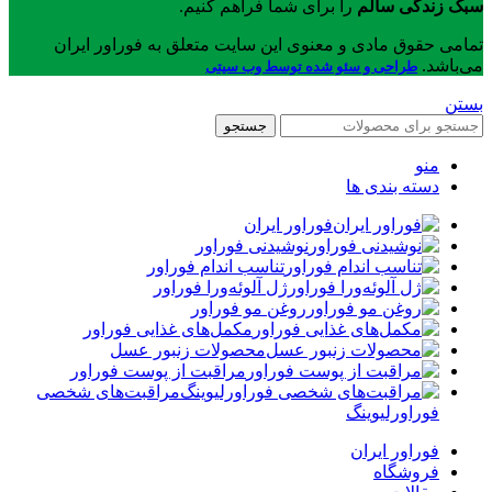
سبک زندگی سالم
را برای شما فراهم کنیم.
تمامی حقوق مادی و معنوی این سایت متعلق به فوراور ایران
می‌باشد.
طراحی و سئو شده توسط وب سیتی
بستن
جستجو
منو
دسته بندی ها
فوراور ایران
نوشیدنی فوراور
تناسب اندام فوراور
ژل آلوئه‌ورا فوراور
روغن مو فوراور
مکمل‌های غذایی فوراور
محصولات زنبور عسل
مراقبت از پوست فوراور
مراقبت‌های شخصی
فوراورلیوینگ
فوراور ایران
فروشگاه