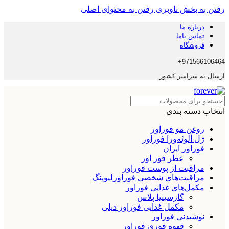
رفتن به بخش ناوبری
رفتن به محتوای اصلی
درباره ما
تماس باما
فروشگاه
971566106464+
ارسال به سراسر کشور
انتخاب دسته بندی
روغن مو فوراور
ژل آلوئه‌ورا فوراور
فوراور ایران
عطر فور اور
مراقبت از پوست فوراور
مراقبت‌های شخصی فوراورلیوینگ
مکمل‌های غذایی فوراور
گارسینیا پلاس
مکمل غذایی فوراور دیلی
نوشیدنی فوراور
قهوه فوری فوراور