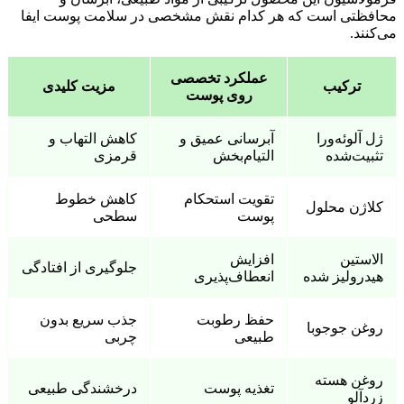
محافظتی است که هر کدام نقش مشخصی در سلامت پوست ایفا
می‌کنند.
عملکرد تخصصی
ترکیب
مزیت کلیدی
روی پوست
ژل آلوئه‌ورا
آبرسانی عمیق و
کاهش التهاب و
تثبیت‌شده
التیام‌بخش
قرمزی
تقویت استحکام
کاهش خطوط
کلاژن محلول
پوست
سطحی
الاستین
افزایش
جلوگیری از افتادگی
هیدرولیز شده
انعطاف‌پذیری
حفظ رطوبت
جذب سریع بدون
روغن جوجوبا
طبیعی
چربی
روغن هسته
تغذیه پوست
درخشندگی طبیعی
زردآلو