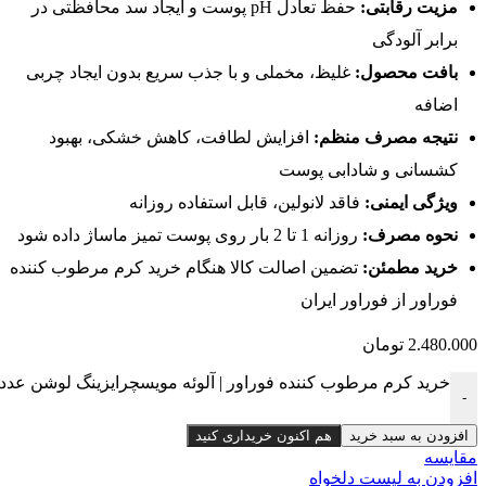
مزیت رقابتی:
حفظ تعادل pH پوست و ایجاد سد محافظتی در
برابر آلودگی
بافت محصول:
غلیظ، مخملی و با جذب سریع بدون ایجاد چربی
اضافه
نتیجه مصرف منظم:
افزایش لطافت، کاهش خشکی، بهبود
کشسانی و شادابی پوست
ویژگی ایمنی:
فاقد لانولین، قابل استفاده روزانه
نحوه مصرف:
روزانه 1 تا 2 بار روی پوست تمیز ماساژ داده شود
خرید مطمئن:
تضمین اصالت کالا هنگام خرید کرم مرطوب کننده
فوراور از فوراور ایران
2.480.000
تومان
خرید کرم مرطوب کننده فوراور | آلوئه مویسچرایزینگ لوشن عدد
-
افزودن به سبد خرید
هم اکنون خریداری کنید
مقایسه
افزودن به لیست دلخواه