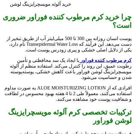
خرید آلوئه مویسچرایزینگ لوشن
چرا خرید کرم مرطوب کننده فوراور ضروری
است؟
پوست انسان روزانه بین 300 تا 500 میلی‌لیتر آب از طریق تبخیر از
دست می‌دهد. این فرآیند که Transepidermal Water Loss نام دارد،
یکی از دلایل اصلی خشکی و پیری زودرس پوست است.
کرم مرطوب کننده فوراور
با ایجاد یک سد محافظتی و تأمین
رطوبت عمیق، این روند را کنترل می‌کند. استفاده منظم از آلوئه
مویسچرایزینگ لوشن فوراور باعث کاهش خشکی، پوسته‌پوسته
شدن و حساسیت می‌شود.
افرادی که از ALOE MOISTURIZING LOTION به صورت مداوم
استفاده می‌کنند، معمولاً طی 2 تا 4 هفته بهبود محسوس در لطافت
و شفافیت پوست خود مشاهده می‌کنند.
ترکیبات تخصصی کرم آلوئه مویسچرایزینگ
لوشن فوراور
فرمولاسیون این محصول ترکیبی از مواد طبیعی، آبرسان و