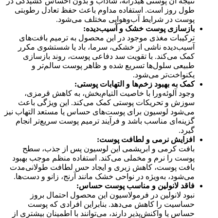
نتیجه آن پوستی هیدراته، شاداب و بدون احساس کشیدگی در
طول روز است. استفاده مداوم باعث حفظ تعادل رطوبتی
پوست در شرایط آب‌وهوایی مختلف می‌شود.
بازسازی پوست خشک و آسیب‌دیده:
ترکیبات مغذی موجود در این محصول به ترمیم بافت‌های
آسیب‌دیده ناشی از خشکی، سرما، باد یا شستشوی مکرر
کمک می‌کند. با تقویت سد دفاعی پوست، روند بازسازی
طبیعی سلول‌ها تسریع شده و ظاهر پوست سالم‌تر و
یکنواخت‌تر می‌شود.
کمک به بهبود زخم‌ها و التهابات پوستی:
وجود آلوئه‌ورا با خاصیت التیام‌بخش، به کاهش قرمزی،
سوزش و تحریکات پوستی کمک می‌کند. این ویژگی باعث
می‌شود لوسیون برای پوست‌های حساس یا مستعد التهاب نیز
گزینه‌ای مناسب باشد و فرآیند ترمیم پوست سریع‌تر انجام
گیرد.
افزایش نرمی و لطافت پوست:
بافت کرمی و ابریشمی این لوسیون پس از جذب، سطح
پوست را نرم و مخملی می‌کند. استفاده منظم موجب بهبود
بافت پوست، کاهش زبری و ایجاد حس لطافت طولانی‌مدت
می‌شود، به‌ویژه در نواحی خشک مانند آرنج، زانو و دست‌ها.
فاقد لانولین و مناسب پوست حساس:
نبود لانولین در فرمولاسیون این محصول احتمال بروز
حساسیت را کاهش می‌دهد. بنابراین افرادی که پوست
حساس یا واکنش‌پذیر دارند، می‌توانند با اطمینان بیشتری از