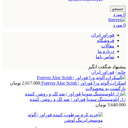
جستجو
0
مورد
0
مورد
فوراور ایران
فروشگاه
مقالات
درباره ما
تماس باما
پیشنهاد شگفت انگیز
خانه
/
فوراور ایران
اسکراب آلوئه ورا فوراور | Forever Aloe Scrub
2.617.000
تومان
بازگشت به محصولات
ژل ایلومینیتینگ سونیا فوراور | ضد لک و روشن کننده
3.640.000
تومان