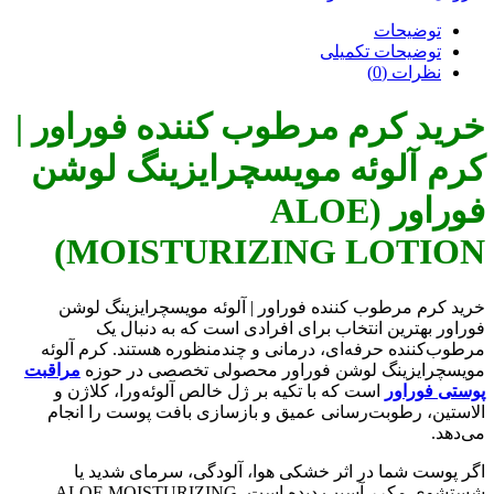
توضیحات
توضیحات تکمیلی
نظرات (0)
خرید کرم مرطوب کننده فوراور |
کرم آلوئه مویسچرایزینگ لوشن
فوراور (ALOE
MOISTURIZING LOTION)
خرید کرم مرطوب کننده فوراور | آلوئه مویسچرایزینگ لوشن
فوراور بهترین انتخاب برای افرادی است که به دنبال یک
مرطوب‌کننده حرفه‌ای، درمانی و چندمنظوره هستند. کرم آلوئه
مویسچرایزینگ لوشن فوراور محصولی تخصصی در حوزه
مراقبت
پوستی فوراور
است که با تکیه بر ژل خالص آلوئه‌ورا، کلاژن و
الاستین، رطوبت‌رسانی عمیق و بازسازی بافت پوست را انجام
می‌دهد.
اگر پوست شما در اثر خشکی هوا، آلودگی، سرمای شدید یا
شستشوی مکرر آسیب دیده است، ALOE MOISTURIZING